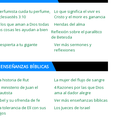
erfumista cuida tu perfume,
Lo que significa el vivir es
clesiastés 3:10
Cristo y el morir es ganancia
 los que aman a Dios todas
Heridas del alma
as cosas les ayudan a bien
Reflexión sobre el paralítico
de Betesda
espierta a tu gigante
Ver más sermones y
reflexiones
ENSEÑANZAS BÍBLICAS
a historia de Rut
La mujer del flujo de sangre
l ministerio de Juan el
4 Razones por las que Dios
autista
ama al dador alegre
bel y su ofrenda de fe
Ver más enseñanzas bíblicas
a tolerancia de Elí con sus
Los Jueces de Israel
ijos