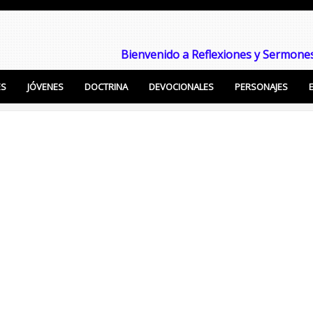
Bienvenido a Reflexiones y Sermones
ES
JÓVENES
DOCTRINA
DEVOCIONALES
PERSONAJES
Enseñanzas Cristianas, Sermones, Temas Bíblicos pa