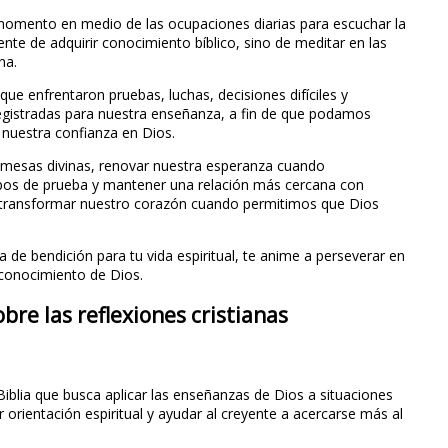
 momento en medio de las ocupaciones diarias para escuchar la
nte de adquirir conocimiento bíblico, sino de meditar en las
na.
ue enfrentaron pruebas, luchas, decisiones difíciles y
egistradas para nuestra enseñanza, a fin de que podamos
r nuestra confianza en Dios.
romesas divinas, renovar nuestra esperanza cuando
empos de prueba y mantener una relación más cercana con
de transformar nuestro corazón cuando permitimos que Dios
de bendición para tu vida espiritual, te anime a perseverar en
 conocimiento de Dios.
re las reflexiones cristianas
Biblia que busca aplicar las enseñanzas de Dios a situaciones
ar orientación espiritual y ayudar al creyente a acercarse más al