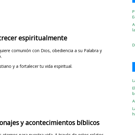
P
E
A
l
crecer espiritualmente
D
equiere comunión con Dios, obediencia a su Palabra y
.
iano y a fortalecer tu vida espiritual.
L
E
b
A
L
h
onajes y acontecimientos bíblicos
s eternos para nuestra vida. A través de estos relatos