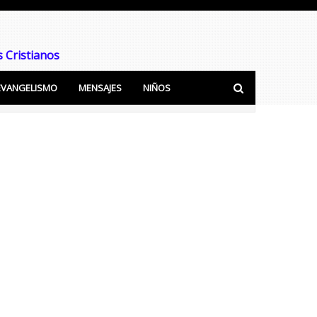
 Cristianos
EVANGELISMO
MENSAJES
NIÑOS
ra predicar y Enseñar