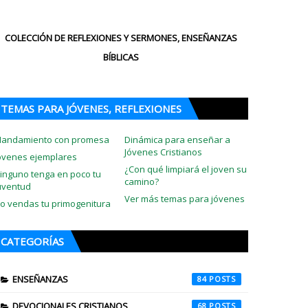
COLECCIÓN DE REFLEXIONES Y SERMONES, ENSEÑANZAS
BÍBLICAS
TEMAS PARA JÓVENES, REFLEXIONES
andamiento con promesa
Dinámica para enseñar a
Jóvenes Cristianos
óvenes ejemplares
¿Con qué limpiará el joven su
inguno tenga en poco tu
camino?
uventud
Ver más temas para jóvenes
o vendas tu primogenitura
CATEGORÍAS
ENSEÑANZAS
84
DEVOCIONALES CRISTIANOS
68