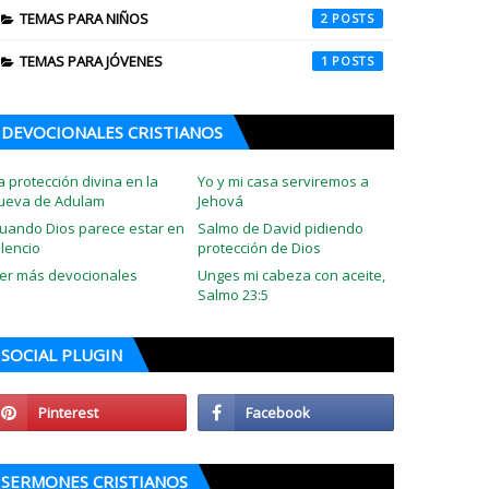
TEMAS PARA NIÑOS
2
TEMAS PARA JÓVENES
1
DEVOCIONALES CRISTIANOS
a protección divina en la
Yo y mi casa serviremos a
ueva de Adulam
Jehová
uando Dios parece estar en
Salmo de David pidiendo
ilencio
protección de Dios
er más devocionales
Unges mi cabeza con aceite,
Salmo 23:5
SOCIAL PLUGIN
SERMONES CRISTIANOS