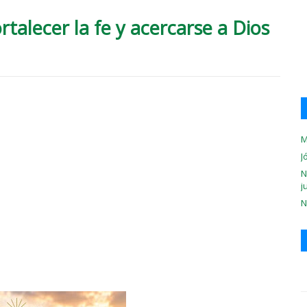
rtalecer la fe y acercarse a Dios
M
J
N
j
N