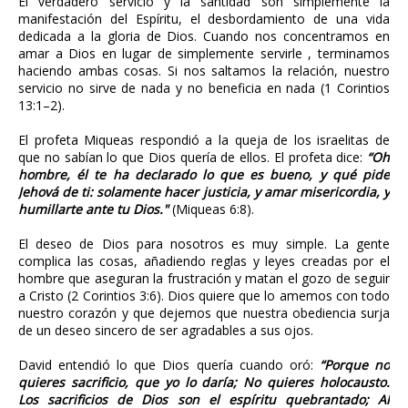
El verdadero servicio y la santidad son simplemente la
manifestación del Espíritu, el desbordamiento de una vida
dedicada a la gloria de Dios. Cuando nos concentramos en
amar a Dios en lugar de simplemente servirle , terminamos
haciendo ambas cosas. Si nos saltamos la relación, nuestro
servicio no sirve de nada y no beneficia en nada (1 Corintios
13:1–2).
El profeta Miqueas respondió a la queja de los israelitas de
que no sabían lo que Dios quería de ellos. El profeta dice:
“Oh
hombre, él te ha declarado lo que es bueno, y qué pide
Jehová de ti: solamente hacer justicia, y amar misericordia, y
humillarte ante tu Dios."
(Miqueas 6:8).
El deseo de Dios para nosotros es muy simple. La gente
complica las cosas, añadiendo reglas y leyes creadas por el
hombre que aseguran la frustración y matan el gozo de seguir
a Cristo (2 Corintios 3:6). Dios quiere que lo amemos con todo
nuestro corazón y que dejemos que nuestra obediencia surja
de un deseo sincero de ser agradables a sus ojos.
David entendió lo que Dios quería cuando oró:
“Porque no
quieres sacrificio, que yo lo daría; No quieres holocausto.
Los sacrificios de Dios son el espíritu quebrantado; Al