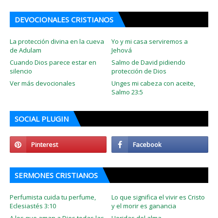
DEVOCIONALES CRISTIANOS
La protección divina en la cueva
Yo y mi casa serviremos a
de Adulam
Jehová
Cuando Dios parece estar en
Salmo de David pidiendo
silencio
protección de Dios
Ver más devocionales
Unges mi cabeza con aceite,
Salmo 23:5
SOCIAL PLUGIN
SERMONES CRISTIANOS
Perfumista cuida tu perfume,
Lo que significa el vivir es Cristo
Eclesiastés 3:10
y el morir es ganancia
A los que aman a Dios todas las
Heridas del alma