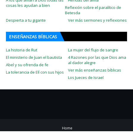
cosas les ayudan a bien
Reflexión sobre el paralítico de
Betesda
Despierta a tu gigante
Ver más sermones y reflexiones
ENSEÑANZAS BÍBLICAS
La historia de Rut
La mujer del flujo de sangre
El ministerio de Juan el bautista
4 Razones por las que Dios ama
al dador alegre
Abel y su ofrenda de fe
Ver más enseñanzas bíblicas
La tolerancia de Elí con sus hijos
Los Jueces de Israel
Home