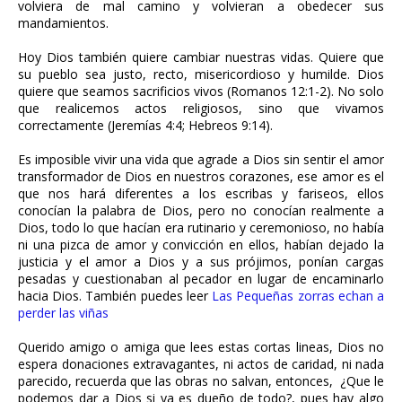
volviera de mal camino y volvieran a obedecer sus
mandamientos.
Hoy Dios también quiere cambiar nuestras vidas. Quiere que
su pueblo sea justo, recto, misericordioso y humilde. Dios
quiere que seamos sacrificios vivos (Romanos 12:1-2). No solo
que realicemos actos religiosos, sino que vivamos
correctamente (Jeremías 4:4; Hebreos 9:14).
Es imposible vivir una vida que agrade a Dios sin sentir el amor
transformador de Dios en nuestros corazones, ese amor es el
que nos hará diferentes a los escribas y fariseos, ellos
conocían la palabra de Dios, pero no conocían realmente a
Dios, todo lo que hacían era rutinario y ceremonioso, no había
ni una pizca de amor y convicción en ellos, habían dejado la
justicia y el amor a Dios y a sus prójimos, ponían cargas
pesadas y cuestionaban al pecador en lugar de encaminarlo
hacia Dios. También puedes leer
Las Pequeñas zorras echan a
perder las viñas
Querido amigo o amiga que lees estas cortas lineas, Dios no
espera donaciones extravagantes, ni actos de caridad, ni nada
parecido, recuerda que las obras no salvan, entonces, ¿Que le
podemos dar a Dios si ya es dueño de todo?, pues hay algo