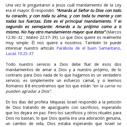
Una vez le preguntaron a Jesús cuál mandamiento de la Ley
era el mayor. Él respondió:
“Amarás al Señor tu Dios con todo
tu corazón, y con toda tu alma, y con toda tu mente y con
todas tus fuerzas. Este es el principal mandamiento. Y el
segundo es semejante: Amarás a tu prójimo como a ti
mismo. No hay otro mandamiento mayor que éstos”
(Marcos
12:30–32 ; Mateo 22:37–39). Lo que Dios quiere es realmente
muy simple: Él nos quiere a nosotros. También te puede
interesar nuestro articulo
Parábola de el buen Samaritano,
Lucas 10:25-37
Todo nuestro servicio a Dios debe fluir de esos dos
mandamientos de amar a Dios y a nuestro prójimo, de lo
contrario para Dios nada de lo que hagamos es un verdadero
servicio; es simplemente un esfuerzo carnal, y si leemos
Romanos 8:8 encontramos que los que están
“en la carne no
pueden agradar a Dios”
.
En los días del profeta Miqueas Israel respondió a la petición
de Dios tratando de apaciguarlo con sacrificios, esperando
que los dejara en paz. Pero los sacrificios y otros rituales para
Dios no bastan, lo que Dios quería era una adoración genuina,
un cambio de vida, Dios estaba esperando que Israel se