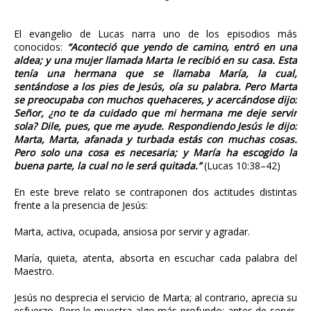
El evangelio de Lucas narra uno de los episodios más
conocidos:
“Aconteció que yendo de camino, entró en una
aldea; y una mujer llamada Marta le recibió en su casa. Esta
tenía una hermana que se llamaba María, la cual,
sentándose a los pies de Jesús, oía su palabra. Pero Marta
se preocupaba con muchos quehaceres, y acercándose dijo:
Señor, ¿no te da cuidado que mi hermana me deje servir
sola? Dile, pues, que me ayude. Respondiendo Jesús le dijo:
Marta, Marta, afanada y turbada estás con muchas cosas.
Pero solo una cosa es necesaria; y María ha escogido la
buena parte, la cual no le será quitada.”
(Lucas 10:38–42)
En este breve relato se contraponen dos actitudes distintas
frente a la presencia de Jesús:
Marta, activa, ocupada, ansiosa por servir y agradar.
María, quieta, atenta, absorta en escuchar cada palabra del
Maestro.
Jesús no desprecia el servicio de Marta; al contrario, aprecia su
esfuerzo. Pero le muestra algo más profundo: antes de servir,