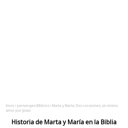
Inicio
personajes Bíblicos
Marta y María: Dos corazones, un mismo
amor por Jesús
Historia de Marta y María en la Biblia