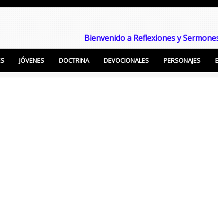
Bienvenido a Reflexiones y Sermones
ES
JÓVENES
DOCTRINA
DEVOCIONALES
PERSONAJES
Enseñanzas Cristianas, Sermones, Temas Bíblicos pa