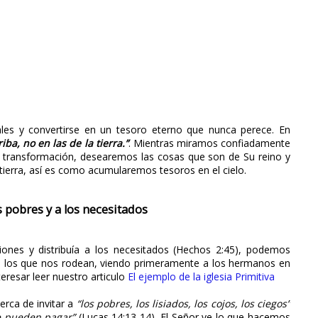
les y convertirse en un tesoro eterno que nunca perece. En
iba, no en las de la tierra.”
. Mientras miramos confiadamente
ra transformación, desearemos las cosas que son de Su reino y
 tierra, así es como acumularemos tesoros en el cielo.
 pobres y a los necesitados
esiones y distribuía a los necesitados (Hechos 2:45), podemos
de los que nos rodean, viendo primeramente a los hermanos en
nteresar leer nuestro articulo
El ejemplo de la iglesia Primitiva
erca de invitar a
“los pobres, los lisiados, los cojos, los ciegos”
e pueden pagar”
(Lucas 14:13-14). El Señor ve lo que hacemos