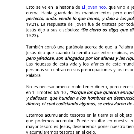
Esto se ve en la historia de
El joven rico,
que vino a Je
eterna. Había guardado los mandamientos pero quería
perfecto, anda, vende lo que tienes, y dalo a los pob
19:21). La respuesta del joven fue de tristeza por tod
Jesús dijo a sus discípulos:
“De cierto os digo, que di
19:23).
También contó una parábola acerca de que la Palabra 
Jesús dijo que cuando la semilla cae entre espinas,
pero yéndose, son ahogados por los afanes y las rique
Las riquezas de esta vida y los afanes de este mund
personas se centran en sus preocupaciones y los tesoro
Palabra.
No es necesariamente malo tener dinero, pero necesit
en 1 Timoteo 6:9-10 ,
“Porque los que quieren enrique
y dañosas, que hunden a los hombres en destrucción
dinero, el cual codiciando algunos, se extraviaron de
Estamos acumulando tesoros en la tierra si el objeto
que podemos acumular. Puede resultar en nuestra rui
mayor tesoro es Jesús, desearemos poner nuestro tiempo
y acumularemos tesoros en el cielo.