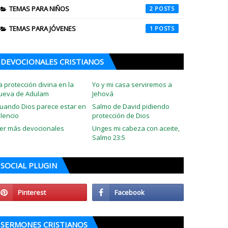
TEMAS PARA NIÑOS
2
TEMAS PARA JÓVENES
1
DEVOCIONALES CRISTIANOS
a protección divina en la
Yo y mi casa serviremos a
ueva de Adulam
Jehová
uando Dios parece estar en
Salmo de David pidiendo
ilencio
protección de Dios
er más devocionales
Unges mi cabeza con aceite,
Salmo 23:5
SOCIAL PLUGIN
SERMONES CRISTIANOS