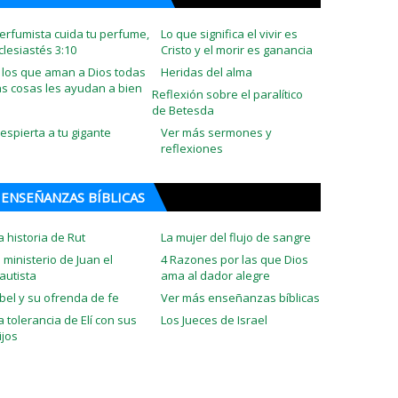
erfumista cuida tu perfume,
Lo que significa el vivir es
clesiastés 3:10
Cristo y el morir es ganancia
 los que aman a Dios todas
Heridas del alma
as cosas les ayudan a bien
Reflexión sobre el paralítico
de Betesda
espierta a tu gigante
Ver más sermones y
reflexiones
ENSEÑANZAS BÍBLICAS
a historia de Rut
La mujer del flujo de sangre
l ministerio de Juan el
4 Razones por las que Dios
autista
ama al dador alegre
bel y su ofrenda de fe
Ver más enseñanzas bíblicas
a tolerancia de Elí con sus
Los Jueces de Israel
ijos