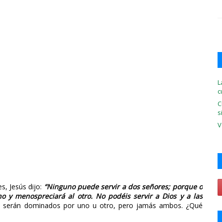
L
c
C
s
V
s, Jesús dijo:
“Ninguno puede servir a dos señores; porque o
o y menospreciará al otro. No podéis servir a Dios y a las
es serán dominados por uno u otro, pero jamás ambos. ¿Qué