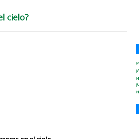
l cielo?
M
J
N
j
N