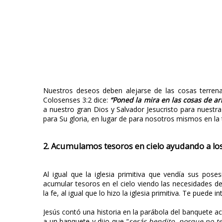
Nuestros deseos deben alejarse de las cosas terrena
Colosenses 3:2 dice:
“Poned la mira en las cosas de arr
a nuestro gran Dios y Salvador Jesucristo para nuest
para Su gloria, en lugar de para nosotros mismos en la
2. Acumulamos tesoros en cielo ayudando a los
Al igual que la iglesia primitiva que vendía sus pos
acumular tesoros en el cielo viendo las necesidades 
la fe, al igual que lo hizo la iglesia primitiva. Te puede i
Jesús contó una historia en la parábola del banquete ac
a un banquete y dijo que “
serás bendito, porque no t