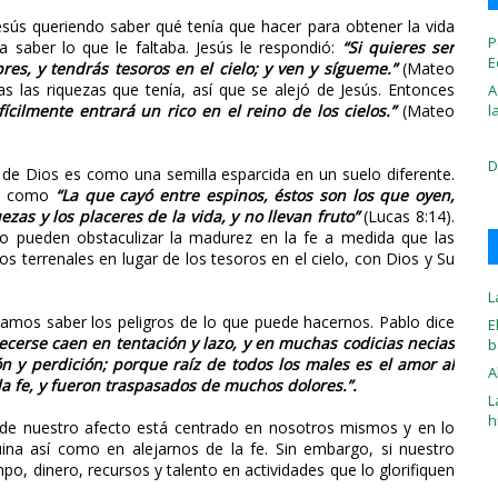
sús queriendo saber qué tenía que hacer para obtener la vida
P
 saber lo que le faltaba. Jesús le respondió:
“Si quieres ser
E
res, y tendrás tesoros en el cielo; y ven y sígueme.”
(Mateo
as las riquezas que tenía, así que se alejó de Jesús. Entonces
A
l
fícilmente entrará un rico en el reino de los cielos.”
(Mateo
D
de Dios es como una semilla esparcida en un suelo diferente.
 es como
“La que cayó entre espinos, éstos son los que oyen,
zas y los placeres de la vida, y no llevan fruto”
(Lucas 8:14).
o pueden obstaculizar la madurez en la fe a medida que las
s terrenales en lugar de los tesoros en el cielo, con Dios y Su
L
amos saber los peligros de lo que puede hacernos. Pablo dice
E
cerse caen en tentación y lazo, y en muchas codicias necias
b
 y perdición; porque raíz de todos los males es el amor al
A
 la fe, y fueron traspasados de muchos dolores.”.
L
h
 de nuestro afecto está centrado en nosotros mismos y en lo
na así como en alejarnos de la fe. Sin embargo, si nuestro
, dinero, recursos y talento en actividades que lo glorifiquen