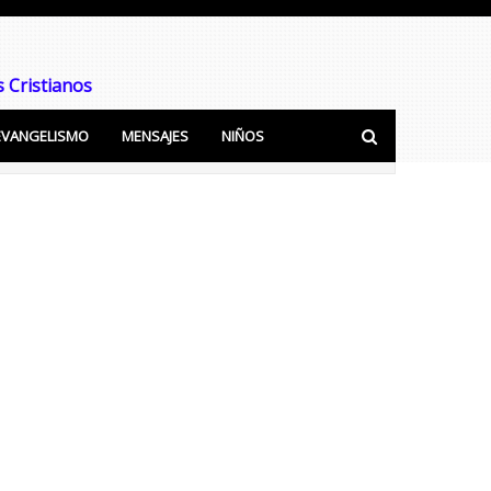
 Cristianos
EVANGELISMO
MENSAJES
NIÑOS
ra predicar y Enseñar