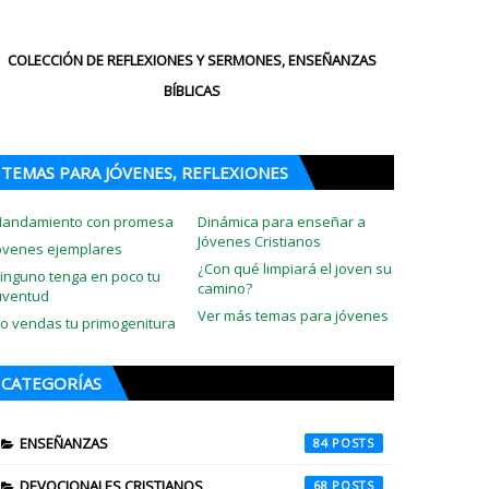
COLECCIÓN DE REFLEXIONES Y SERMONES, ENSEÑANZAS
BÍBLICAS
TEMAS PARA JÓVENES, REFLEXIONES
andamiento con promesa
Dinámica para enseñar a
Jóvenes Cristianos
óvenes ejemplares
¿Con qué limpiará el joven su
inguno tenga en poco tu
camino?
uventud
Ver más temas para jóvenes
o vendas tu primogenitura
CATEGORÍAS
ENSEÑANZAS
84
DEVOCIONALES CRISTIANOS
68