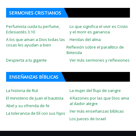
SERMONES CRISTIANOS
Perfumista cuida tu perfume,
Lo que significa el vivir es Cristo
Eclesiastés 3:10
y el morir es ganancia
A los que aman a Dios todas las
Heridas del alma
cosas les ayudan a bien
Reflexión sobre el paralítico de
Betesda
Despierta a tu gigante
Ver más sermones y reflexiones
ENSEÑANZAS BÍBLICAS
La historia de Rut
La mujer del flujo de sangre
El ministerio de Juan el bautista
4 Razones por las que Dios ama
al dador alegre
Abel y su ofrenda de fe
Ver más enseñanzas bíblicas
La tolerancia de Elí con sus hijos
Los Jueces de Israel