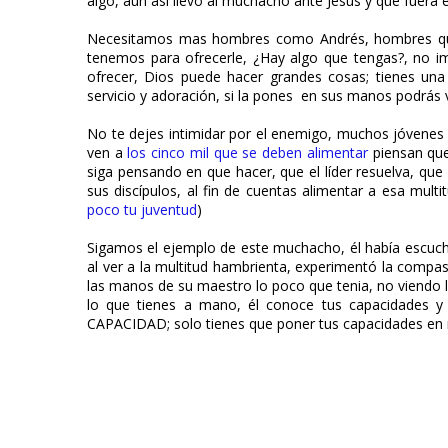
algo, aun así llevó al muchacho ante Jesús y que fuera él
Necesitamos mas hombres como Andrés, hombres que 
tenemos para ofrecerle, ¿Hay algo que tengas?, no im
ofrecer, Dios puede hacer grandes cosas; tienes un
servicio y adoración, si la pones en sus manos podrás v
No te dejes intimidar por el enemigo, muchos jóvenes
ven a
los cinco mil que se deben alimentar
piensan que
siga pensando en que hacer, que el líder resuelva, qu
sus discípulos, al fin de cuentas alimentar a esa mult
poco tu juventud
)
Sigamos el ejemplo de este muchacho, él había escucha
al ver a la multitud hambrienta, experimentó la compas
las manos de su maestro lo poco que tenia, no viendo l
lo que tienes a mano, él conoce tus capacidades
CAPACIDAD; solo tienes que poner tus capacidades en