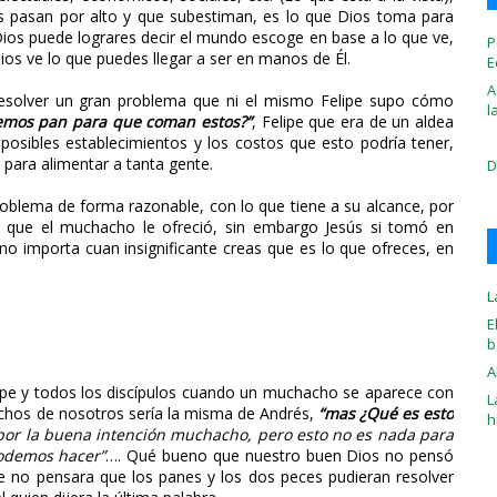
ros pasan por alto y que subestiman, es lo que Dios toma para
ios puede lograres decir el mundo escoge en base a lo que ve,
P
ios ve lo que puedes llegar a ser en manos de Él.
E
A
solver un gran problema que ni el mismo Felipe supo cómo
l
mos pan para que coman estos?”
, Felipe que era de un aldea
sibles establecimientos y los costos que esto podría tener,
a para alimentar a tanta gente.
D
oblema de forma razonable, con lo que tiene a su alcance, por
lo que el muchacho le ofreció, sin embargo Jesús si tomó en
no importa cuan insignificante creas que es lo que ofreces, en
L
E
b
A
ipe y todos los discípulos cuando un muchacho se aparece con
L
hos de nosotros sería la misma de Andrés,
“mas ¿Qué es esto
h
por la buena intención muchacho, pero esto no es nada para
podemos hacer”
…. Qué bueno que nuestro buen Dios no pensó
e no pensara que los panes y los dos peces pudieran resolver