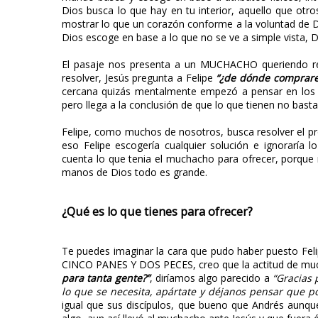
Dios busca lo que hay en tu interior, aquello que ot
mostrar lo que un corazón conforme a la voluntad de D
Dios escoge en base a lo que no se ve a simple vista, D
El pasaje nos presenta a un MUCHACHO queriendo re
resolver, Jesús pregunta a Felipe
“¿de dónde comprare
cercana quizás mentalmente empezó a pensar en los po
pero llega a la conclusión de que lo que tienen no bast
Felipe, como muchos de nosotros, busca resolver el pr
eso Felipe escogería cualquier solución e ignoraría 
cuenta lo que tenia el muchacho para ofrecer, porque 
manos de Dios todo es grande.
¿Qué es lo que tienes para ofrecer?
Te puedes imaginar la cara que pudo haber puesto Fel
CINCO PANES Y DOS PECES, creo que la actitud de muc
para tanta gente?”
, diríamos algo parecido a
“Gracias 
lo que se necesita, apártate y déjanos pensar que 
igual que sus discípulos, que bueno que Andrés aunqu