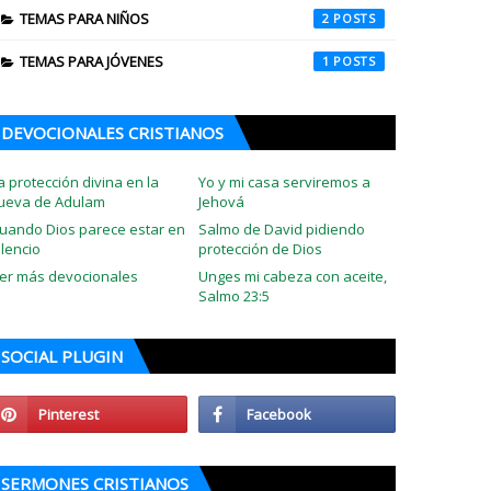
TEMAS PARA NIÑOS
2
TEMAS PARA JÓVENES
1
DEVOCIONALES CRISTIANOS
a protección divina en la
Yo y mi casa serviremos a
ueva de Adulam
Jehová
uando Dios parece estar en
Salmo de David pidiendo
ilencio
protección de Dios
er más devocionales
Unges mi cabeza con aceite,
Salmo 23:5
SOCIAL PLUGIN
SERMONES CRISTIANOS