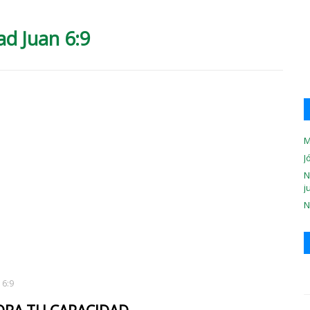
ad Juan 6:9
M
J
N
j
N
 6:9