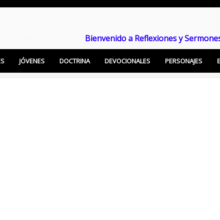
Bienvenido a Reflexiones y Sermones
ES
JÓVENES
DOCTRINA
DEVOCIONALES
PERSONAJES
Enseñanzas Cristianas, Sermones, Temas Bíblicos pa