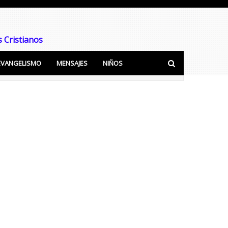
 Cristianos
EVANGELISMO
MENSAJES
NIÑOS
ra predicar y Enseñar