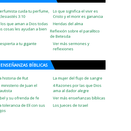
erfumista cuida tu perfume,
Lo que significa el vivir es
clesiastés 3:10
Cristo y el morir es ganancia
 los que aman a Dios todas
Heridas del alma
as cosas les ayudan a bien
Reflexión sobre el paralítico
de Betesda
espierta a tu gigante
Ver más sermones y
reflexiones
ENSEÑANZAS BÍBLICAS
a historia de Rut
La mujer del flujo de sangre
l ministerio de Juan el
4 Razones por las que Dios
autista
ama al dador alegre
bel y su ofrenda de fe
Ver más enseñanzas bíblicas
a tolerancia de Elí con sus
Los Jueces de Israel
ijos