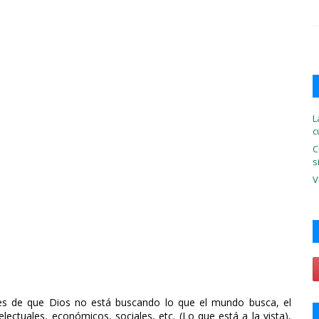
L
c
C
s
V
s de que Dios no está buscando lo que el mundo busca, el
lectuales, económicos, sociales, etc. (Lo que está a la vista),