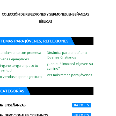
COLECCIÓN DE REFLEXIONES Y SERMONES, ENSEÑANZAS
BÍBLICAS
TEMAS PARA JÓVENES, REFLEXIONES
andamiento con promesa
Dinámica para enseñar a
Jóvenes Cristianos
óvenes ejemplares
¿Con qué limpiará el joven su
inguno tenga en poco tu
camino?
uventud
Ver más temas para jóvenes
o vendas tu primogenitura
CATEGORÍAS
ENSEÑANZAS
84
DEVOCIONALES CRISTIANOS
68