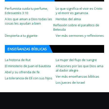
Perfumista cuida tu perfume,
Lo que significa el vivir es Cristo
Eclesiastés 3:10
y el morir es ganancia
A los que aman a Dios todas las
Heridas del alma
cosas les ayudan a bien
Reflexión sobre el paralítico de
Betesda
Despierta a tu gigante
Ver más sermones y reflexiones
ENSEÑANZAS BÍBLICAS
La historia de Rut
La mujer del flujo de sangre
El ministerio de Juan el bautista
4 Razones por las que Dios ama
al dador alegre
Abel y su ofrenda de fe
Ver más enseñanzas bíblicas
La tolerancia de Elí con sus hijos
Los Jueces de Israel