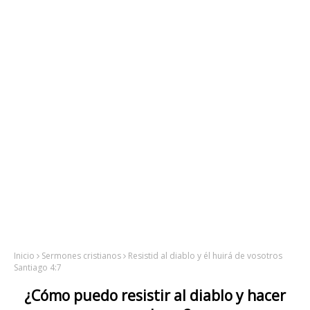
Inicio
Sermones cristianos
Resistid al diablo y él huirá de vosotros
Santiago 4:7
¿Cómo puedo resistir al diablo y hacer