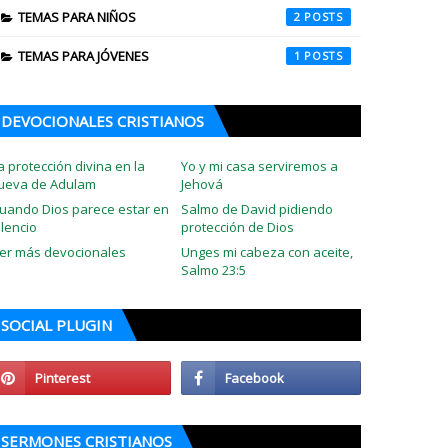
TEMAS PARA NIÑOS
2
TEMAS PARA JÓVENES
1
DEVOCIONALES CRISTIANOS
a protección divina en la
Yo y mi casa serviremos a
ueva de Adulam
Jehová
uando Dios parece estar en
Salmo de David pidiendo
ilencio
protección de Dios
er más devocionales
Unges mi cabeza con aceite,
Salmo 23:5
SOCIAL PLUGIN
SERMONES CRISTIANOS