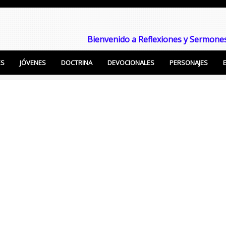
Bienvenido a Reflexiones y Sermones
ES
JÓVENES
DOCTRINA
DEVOCIONALES
PERSONAJES
Enseñanzas Cristianas, Sermones, Temas Bíblicos pa