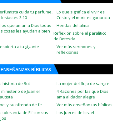
erfumista cuida tu perfume,
Lo que significa el vivir es
clesiastés 3:10
Cristo y el morir es ganancia
 los que aman a Dios todas
Heridas del alma
as cosas les ayudan a bien
Reflexión sobre el paralítico
de Betesda
espierta a tu gigante
Ver más sermones y
reflexiones
ENSEÑANZAS BÍBLICAS
a historia de Rut
La mujer del flujo de sangre
l ministerio de Juan el
4 Razones por las que Dios
autista
ama al dador alegre
bel y su ofrenda de fe
Ver más enseñanzas bíblicas
a tolerancia de Elí con sus
Los Jueces de Israel
ijos