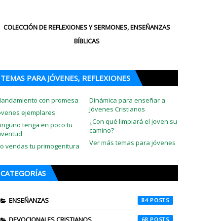
COLECCIÓN DE REFLEXIONES Y SERMONES, ENSEÑANZAS
BÍBLICAS
TEMAS PARA JÓVENES, REFLEXIONES
andamiento con promesa
Dinámica para enseñar a
Jóvenes Cristianos
óvenes ejemplares
¿Con qué limpiará el joven su
inguno tenga en poco tu
camino?
uventud
Ver más temas para jóvenes
o vendas tu primogenitura
CATEGORÍAS
ENSEÑANZAS
84
DEVOCIONALES CRISTIANOS
68