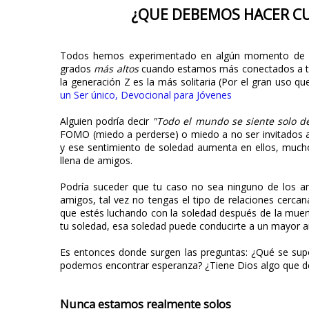
¿QUE DEBEMOS HACER C
Todos hemos experimentado en algún momento de nu
grados
más altos
cuando estamos más conectados a tra
la generación Z es la más solitaria (Por el gran uso q
un Ser único, Devocional para Jóvenes
Alguien podría decir
"Todo el mundo se siente solo d
FOMO (miedo a perderse) o miedo a no ser invitados a 
y ese sentimiento de soledad aumenta en ellos, mucho
llena de amigos.
Podría suceder que tu caso no sea ninguno de los an
amigos, tal vez no tengas el tipo de relaciones cerc
que estés luchando con la soledad después de la muert
tu soledad, esa soledad puede conducirte a un mayor a
Es entonces donde surgen las preguntas: ¿Qué se s
podemos encontrar esperanza? ¿Tiene Dios algo que de
Nunca estamos realmente solos