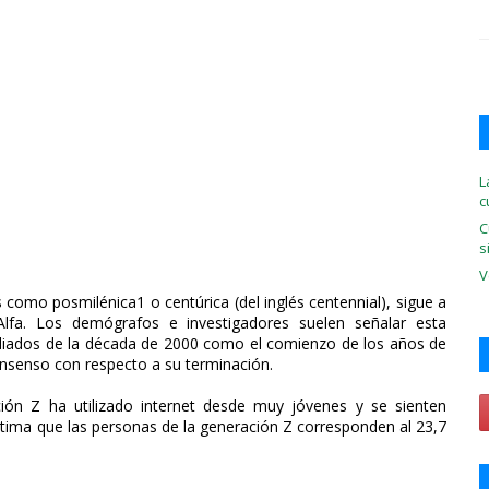
L
c
C
s
V
omo posmilénica1​ o centúrica (del inglés centennial), sigue a
Alfa. Los demógrafos e investigadores suelen señalar esta
diados de la década de 2000​ como el comienzo de los años de
onsenso con respecto a su terminación.
ión Z ha utilizado internet desde muy jóvenes y se sienten
stima que las personas de la generación Z corresponden al 23,7