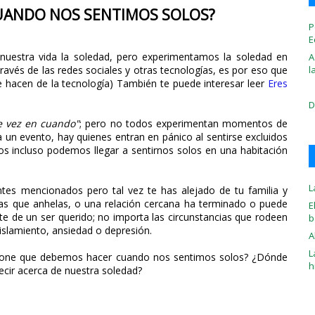
UANDO NOS SENTIMOS SOLOS?
P
E
estra vida la soledad, pero experimentamos la soledad en
A
l
vés de las redes sociales y otras tecnologías, es por eso que
ue hacen de la tecnología) También te puede interesar leer
Eres
D
e vez en cuando"
; pero no todos experimentan momentos de
un evento, hay quienes entran en pánico al sentirse excluidos
s incluso podemos llegar a sentirnos solos en una habitación
L
tes mencionados pero tal vez te has alejado de tu familia y
anas que anhelas, o una relación cercana ha terminado o puede
E
e de un ser querido; no importa las circunstancias que rodeen
b
islamiento, ansiedad o depresión.
A
L
upone que debemos hacer cuando nos sentimos solos? ¿Dónde
h
cir acerca de nuestra soledad?