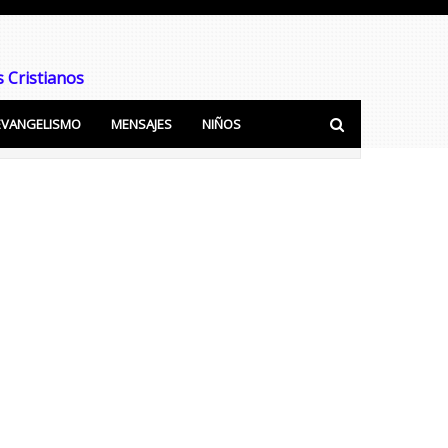
 Cristianos
EVANGELISMO
MENSAJES
NIÑOS
ra predicar y Enseñar