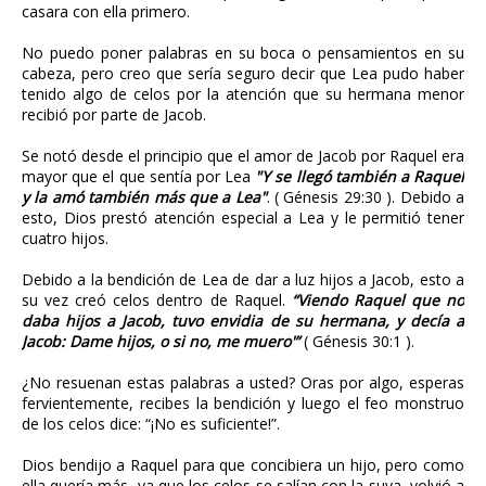
casara con ella primero.
No puedo poner palabras en su boca o pensamientos en su
cabeza, pero creo que sería seguro decir que Lea pudo haber
tenido algo de celos por la atención que su hermana menor
recibió por parte de Jacob.
Se notó desde el principio que el amor de Jacob por Raquel era
mayor que el que sentía por Lea
"Y se llegó también a Raquel
y la amó también más que a Lea"
. ( Génesis 29:30 ). Debido a
esto, Dios prestó atención especial a Lea y le permitió tener
cuatro hijos.
Debido a la bendición de Lea de dar a luz hijos a Jacob, esto a
su vez creó celos dentro de Raquel.
“Viendo Raquel que no
daba hijos a Jacob, tuvo envidia de su hermana, y decía a
Jacob: Dame hijos, o si no, me muero'”
( Génesis 30:1 ).
¿No resuenan estas palabras a usted? Oras por algo, esperas
fervientemente, recibes la bendición y luego el feo monstruo
de los celos dice: “¡No es suficiente!”.
Dios bendijo a Raquel para que concibiera un hijo, pero como
ella quería más, ya que los celos se salían con la suya, volvió a