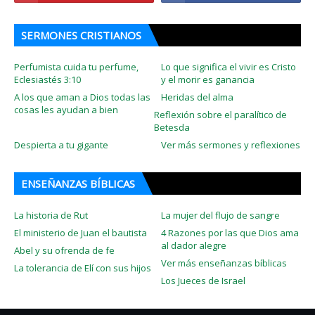
SERMONES CRISTIANOS
Perfumista cuida tu perfume,
Lo que significa el vivir es Cristo
Eclesiastés 3:10
y el morir es ganancia
A los que aman a Dios todas las
Heridas del alma
cosas les ayudan a bien
Reflexión sobre el paralítico de
Betesda
Despierta a tu gigante
Ver más sermones y reflexiones
ENSEÑANZAS BÍBLICAS
La historia de Rut
La mujer del flujo de sangre
El ministerio de Juan el bautista
4 Razones por las que Dios ama
al dador alegre
Abel y su ofrenda de fe
Ver más enseñanzas bíblicas
La tolerancia de Elí con sus hijos
Los Jueces de Israel