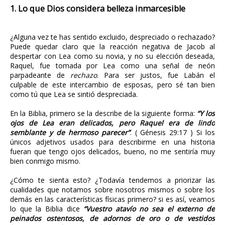
1. Lo que Dios considera belleza inmarcesible
¿Alguna vez te has sentido excluido, despreciado o rechazado?
Puede quedar claro que la reacción negativa de Jacob al
despertar con Lea como su novia, y no su elección deseada,
Raquel, fue tomada por Lea como una señal de neón
parpadeante de
rechazo
. Para ser justos, fue Labán el
culpable de este intercambio de esposas, pero sé tan bien
como tú que Lea se sintió despreciada.
En la Biblia, primero se la describe de la siguiente forma:
“Y los
ojos de Lea eran delicados, pero Raquel era de lindo
semblante y de hermoso parecer”
. ( Génesis 29:17 ) Si los
únicos adjetivos usados ​​para describirme en una historia
fueran que tengo ojos delicados, bueno, no me sentiría muy
bien conmigo mismo.
¿Cómo te sienta esto? ¿Todavía tendemos a priorizar las
cualidades que notamos sobre nosotros mismos o sobre los
demás en las características físicas primero? si es así, veamos
lo que la Biblia dice
“Vuestro atavío no sea el externo de
peinados ostentosos, de adornos de oro o de vestidos