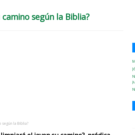
 camino según la Biblia?
M
J
N
j
N
 según la Biblia?