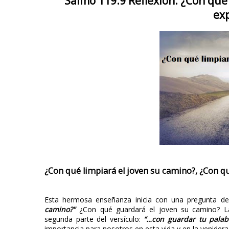
Salmo 119:9 Reflexión: ¿Con qué 
exp
¿Con qué limpiará el joven su camino?, ¿Con qu
Esta hermosa enseñanza inicia con una pregunta de
camino?"
¿Con qué guardará el joven su camino? La
segunda parte del versículo:
“…con guardar tu palab
importancia para nosotros en esta vida y en la venidera