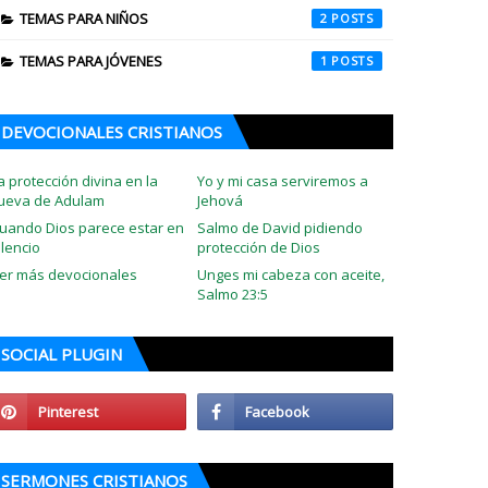
TEMAS PARA NIÑOS
2
TEMAS PARA JÓVENES
1
DEVOCIONALES CRISTIANOS
a protección divina en la
Yo y mi casa serviremos a
ueva de Adulam
Jehová
uando Dios parece estar en
Salmo de David pidiendo
ilencio
protección de Dios
er más devocionales
Unges mi cabeza con aceite,
Salmo 23:5
SOCIAL PLUGIN
SERMONES CRISTIANOS