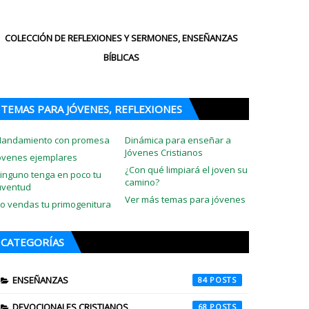
COLECCIÓN DE REFLEXIONES Y SERMONES, ENSEÑANZAS
BÍBLICAS
TEMAS PARA JÓVENES, REFLEXIONES
andamiento con promesa
Dinámica para enseñar a
Jóvenes Cristianos
óvenes ejemplares
¿Con qué limpiará el joven su
inguno tenga en poco tu
camino?
uventud
Ver más temas para jóvenes
o vendas tu primogenitura
CATEGORÍAS
ENSEÑANZAS
84
DEVOCIONALES CRISTIANOS
68