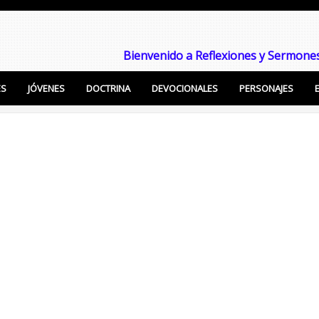
Bienvenido a Reflexiones y Sermones
ES
JÓVENES
DOCTRINA
DEVOCIONALES
PERSONAJES
Enseñanzas Cristianas, Sermones, Temas Bíblicos pa