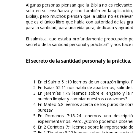
Algunas personas piensan que la Biblia no es relevant
solo en su enseñanza y sino también en la aplicación
Biblia), pero muchos piensan que la Biblia no es relev
que es el único libro que habla con autoridad de las gr
para la santidad, para una vida pura, dedicada y agradab
El salmista, que estaba profundamente preocupado por 
secreto de la santidad personal y práctica?" y nos hace
El secreto de la santidad personal y la práctica
En el Salmo 51:10 leemos de un corazón limpio
En Isaías 52:11 nos habla de apartarnos, salir de 
En Jeremías 17:9 leemos sobre el engaño y la
pueden limpiar y cambiar nuestros corazones?
En Mateo 5:8 leemos acerca de los puros de co
pureza?
En Romanos 7:18-24 tenemos una descripció
experimentamos. Pero, ¿Cómo podemos obtener 
En 2 Corintios 7:1 leemos sobre la importancia de
En 1 Timoteo 5:22 leemos sobre la importancia d