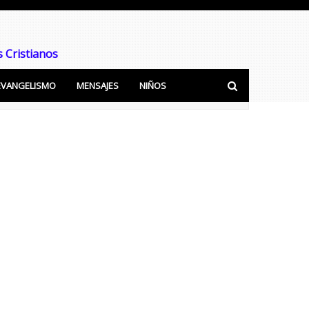
 Cristianos
EVANGELISMO
MENSAJES
NIÑOS
ra predicar y Enseñar