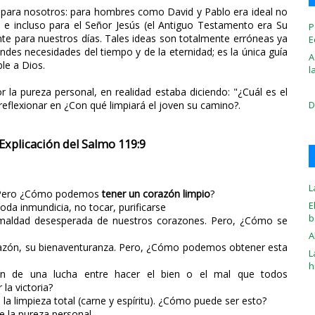
e para nosotros: para hombres como David y Pablo era ideal no
, e incluso para el Señor Jesús (el Antiguo Testamento era Su
P
ante para nuestros días. Tales ideas son totalmente erróneas ya
E
andes necesidades del tiempo y de la eternidad; es la única guía
A
le a Dios.
l
la pureza personal, en realidad estaba diciendo: "¿Cuál es el
 reflexionar en ¿Con qué limpiará el joven su camino?.
D
, Explicación del Salmo 119:9
L
. Pero ¿Cómo podemos
tener un corazón limpio
?
E
toda inmundicia, no tocar, purificarse
b
 maldad desesperada de nuestros corazones. Pero, ¿Cómo se
A
razón, su bienaventuranza. Pero, ¿Cómo podemos obtener esta
L
h
n de una lucha entre hacer el bien o el mal que todos
la victoria?
 la limpieza total (carne y espíritu). ¿Cómo puede ser esto?
e la pureza personal.