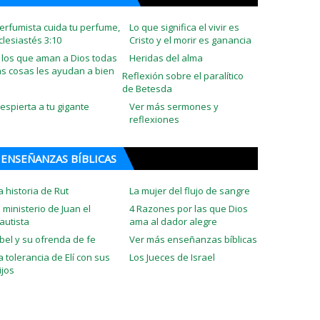
erfumista cuida tu perfume,
Lo que significa el vivir es
clesiastés 3:10
Cristo y el morir es ganancia
 los que aman a Dios todas
Heridas del alma
as cosas les ayudan a bien
Reflexión sobre el paralítico
de Betesda
espierta a tu gigante
Ver más sermones y
reflexiones
ENSEÑANZAS BÍBLICAS
a historia de Rut
La mujer del flujo de sangre
l ministerio de Juan el
4 Razones por las que Dios
autista
ama al dador alegre
bel y su ofrenda de fe
Ver más enseñanzas bíblicas
a tolerancia de Elí con sus
Los Jueces de Israel
ijos