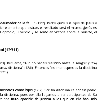
onsumador de la fe.
. .” (12:2). Pedro quitó sus ojos de Jesús y
er elemento que distrae, el resultado será el mismo. ¡Jesús es
l oprobio, El venció y se sentó en victoria sobre la muerte, el
al (12:311)
2:3). Recuerde, “Aún no habéis resistido hasta la sangre” (12:4)
ma, disciplina” (12:6). Entonces “no menosprecies la disciplina
(12:5).
n nosotros como hijos
(12:7). Ser sin disciplina es ser sin padre.
 disciplina, pues por ella llegamos a ser participantes de Su
pre “da
fruto apacible de justicia a los que en ella han sido