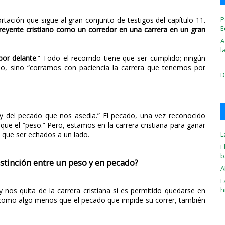
P
rtación que sigue al gran conjunto de testigos del capítulo 11.
E
 creyente cristiano como un corredor en una carrera en un gran
A
l
por delante
.” Todo el recorrido tiene que ser cumplido; ningún
po, sino “corramos con paciencia la carrera que tenemos por
D
 del pecado que nos asedia.” El pecado, una vez reconocido
que el “peso.” Pero, estamos en la carrera cristiana para ganar
L
 que ser echados a un lado.
E
b
istinción entre un peso y en pecado?
A
L
h
s quita de la carrera cristiana si es permitido quedarse en
como algo menos que el pecado que impide su correr, también
.