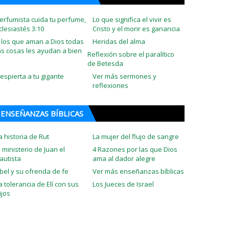
erfumista cuida tu perfume,
Lo que significa el vivir es
clesiastés 3:10
Cristo y el morir es ganancia
 los que aman a Dios todas
Heridas del alma
as cosas les ayudan a bien
Reflexión sobre el paralítico
de Betesda
espierta a tu gigante
Ver más sermones y
reflexiones
ENSEÑANZAS BÍBLICAS
a historia de Rut
La mujer del flujo de sangre
l ministerio de Juan el
4 Razones por las que Dios
autista
ama al dador alegre
bel y su ofrenda de fe
Ver más enseñanzas bíblicas
a tolerancia de Elí con sus
Los Jueces de Israel
ijos