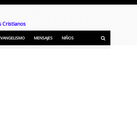
 Cristianos
EVANGELISMO
MENSAJES
NIÑOS
ra predicar y Enseñar