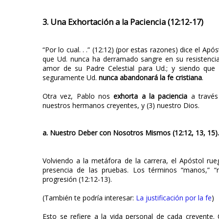
3. Una Exhortación a la Paciencia (12:12-17)
“Por lo cual. . .” (12:12) (por estas razones) dice el Ap
que Ud. nunca ha derramado sangre en su resistencia
amor de su Padre Celestial para Ud.; y siendo que l
seguramente Ud.
nunca abandonará la fe cristiana
.
Otra vez, Pablo nos
exhorta a la paciencia
a través
nuestros hermanos creyentes, y (3) nuestro Dios.
a. Nuestro Deber con Nosotros Mismos (12:12, 13, 15).
Volviendo a la metáfora de la carrera, el Apóstol ru
presencia de las pruebas. Los términos “manos,” “r
progresión (12:12-13).
(También te podría interesar:
La justificación por la fe
)
Esto se refiere a la vida personal de cada creyente