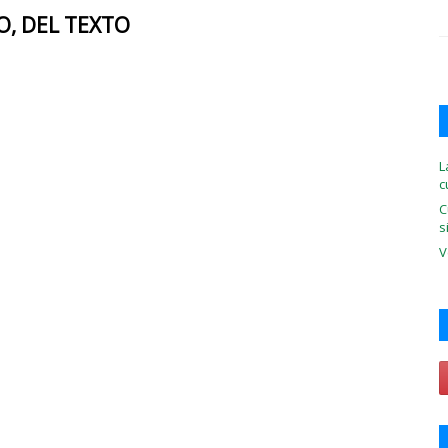
O, DEL TEXTO
L
c
C
s
V