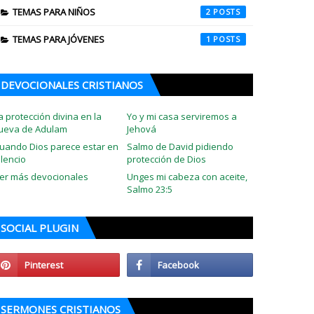
TEMAS PARA NIÑOS
2
TEMAS PARA JÓVENES
1
DEVOCIONALES CRISTIANOS
a protección divina en la
Yo y mi casa serviremos a
ueva de Adulam
Jehová
uando Dios parece estar en
Salmo de David pidiendo
ilencio
protección de Dios
er más devocionales
Unges mi cabeza con aceite,
Salmo 23:5
SOCIAL PLUGIN
SERMONES CRISTIANOS