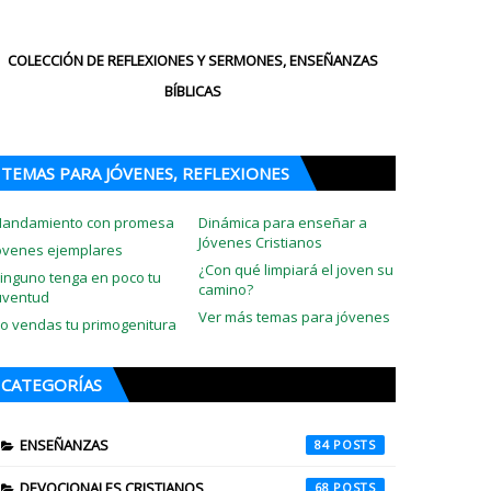
COLECCIÓN DE REFLEXIONES Y SERMONES, ENSEÑANZAS
BÍBLICAS
TEMAS PARA JÓVENES, REFLEXIONES
andamiento con promesa
Dinámica para enseñar a
Jóvenes Cristianos
óvenes ejemplares
¿Con qué limpiará el joven su
inguno tenga en poco tu
camino?
uventud
Ver más temas para jóvenes
o vendas tu primogenitura
CATEGORÍAS
ENSEÑANZAS
84
DEVOCIONALES CRISTIANOS
68