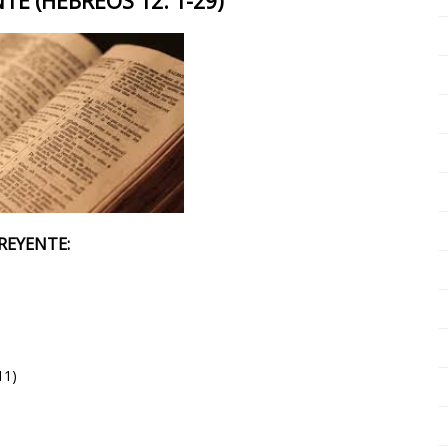
NTE (HEBREOS 12: 1-29)
CREYENTE:
11)