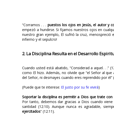
“Corramos . . .
puestos los ojos en Jesús, el autor y c
empezó a hundirse. Si fijamos nuestros ojos en cualqui
nuestro gran ejemplo, El sufrió la cruz, menospreció e
infierno y el sepulcro!
2. La Disciplina Resulta en el Desarrollo Espiritu
Cuando usted está abatido, “Considerad a aquel. . .” (1
como El hizo. Además, no olvide que “el Señor al que a
del Señor, ni desmayes cuando eres reprendido por él” 
(Puede que te interese:
El justo por su fe vivirá
)
Soportar la disciplina es permitir a Dios que trate co
Por tanto, debemos dar gracias a Dios cuando viene la
santidad (12:10). Aunque nunca es agradable, siem
ejercitados
” (12:11).