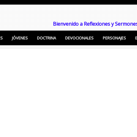
Bienvenido a Reflexiones y Sermones
ES
JÓVENES
DOCTRINA
DEVOCIONALES
PERSONAJES
Enseñanzas Cristianas, Sermones, Temas Bíblicos pa