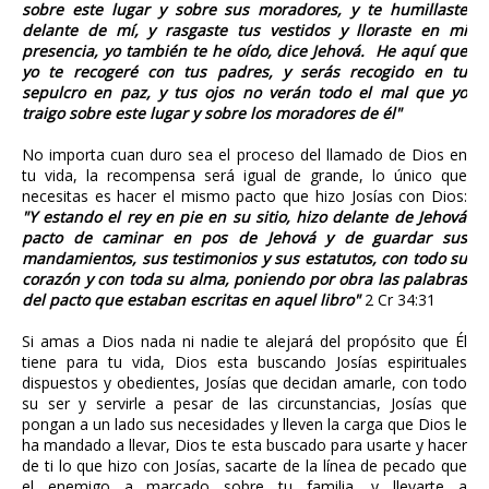
sobre este lugar y sobre sus moradores, y te humillaste
delante de mí, y rasgaste tus vestidos y lloraste en mi
presencia, yo también te he oído, dice Jehová. He aquí que
yo te recogeré con tus padres, y serás recogido en tu
sepulcro en paz, y tus ojos no verán todo el mal que yo
traigo sobre este lugar y sobre los moradores de él"
No importa cuan duro sea el proceso del llamado de Dios en
tu vida, la recompensa será igual de grande, lo único que
necesitas es hacer el mismo pacto que hizo Josías con Dios:
"Y estando el rey en pie en su sitio, hizo delante de Jehová
pacto de caminar en pos de Jehová y de guardar sus
mandamientos, sus testimonios y sus estatutos, con todo su
corazón y con toda su alma, poniendo por obra las palabras
del pacto que estaban escritas en aquel libro"
2 Cr 34:31
Si amas a Dios nada ni nadie te alejará del propósito que Él
tiene para tu vida, Dios esta buscando Josías espirituales
dispuestos y obedientes, Josías que decidan amarle, con todo
su ser y servirle a pesar de las circunstancias, Josías que
pongan a un lado sus necesidades y lleven la carga que Dios le
ha mandado a llevar, Dios te esta buscado para usarte y hacer
de ti lo que hizo con Josías, sacarte de la línea de pecado que
el enemigo a marcado sobre tu familia, y llevarte a