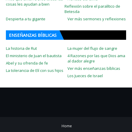
cosas les ayudan a bien
Reflexión sobre el paralítico de
Betesda
Despierta a tu gigante
Ver más sermones y reflexiones
ENSEÑANZAS BÍBLICAS
La historia de Rut
La mujer del flujo de sangre
El ministerio de Juan el bautista
4 Razones por las que Dios ama
al dador alegre
Abel y su ofrenda de fe
Ver más enseñanzas bíblicas
La tolerancia de Elí con sus hijos
Los Jueces de Israel
Home