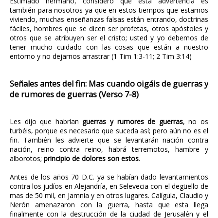
Estimado hermano, considero que esta advertencia es
también para nosotros ya que en estos tiempos que estamos
viviendo, muchas enseñanzas falsas están entrando, doctrinas
fáciles, hombres que se dicen ser profetas, otros apóstoles y
otros que se atribuyen ser el cristo; usted y yo debemos de
tener mucho cuidado con las cosas que están a nuestro
entorno y no dejarnos arrastrar (1 Tim 1:3-11; 2 Tim 3:14)
Señales antes del fin: Mas cuando oigáis de guerras y
de rumores de guerras (Verso 7-8)
Les dijo que habrían
guerras y rumores de guerras
, no os
turbéis, porque es necesario que suceda así; pero aún no es el
fin. También les advierte que se levantarán nación contra
nación, reino contra reino, habrá terremotos, hambre y
alborotos;
principio de dolores son estos
.
Antes de los años 70 D.C. ya se habían dado levantamientos
contra los judíos en Alejandría, en Selevecia con el degüello de
mas de 50 mil, en Jamnia y en otros lugares. Calígula, Claudio y
Nerón amenazaron con la guerra, hasta que esta llega
finalmente con la destrucción de la ciudad de Jerusalén y el