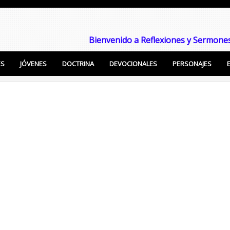
Bienvenido a Reflexiones y Sermones
ES
JÓVENES
DOCTRINA
DEVOCIONALES
PERSONAJES
Enseñanzas Cristianas, Sermones, Temas Bíblicos pa