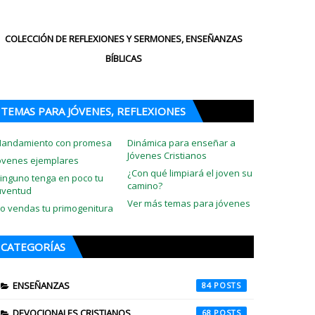
COLECCIÓN DE REFLEXIONES Y SERMONES, ENSEÑANZAS
BÍBLICAS
TEMAS PARA JÓVENES, REFLEXIONES
andamiento con promesa
Dinámica para enseñar a
Jóvenes Cristianos
óvenes ejemplares
¿Con qué limpiará el joven su
inguno tenga en poco tu
camino?
uventud
Ver más temas para jóvenes
o vendas tu primogenitura
CATEGORÍAS
ENSEÑANZAS
84
DEVOCIONALES CRISTIANOS
68