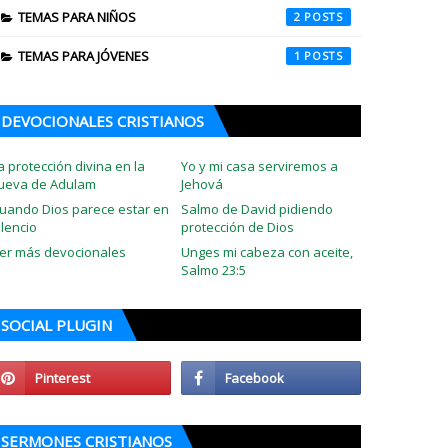
TEMAS PARA NIÑOS
2
TEMAS PARA JÓVENES
1
DEVOCIONALES CRISTIANOS
a protección divina en la
Yo y mi casa serviremos a
ueva de Adulam
Jehová
uando Dios parece estar en
Salmo de David pidiendo
ilencio
protección de Dios
er más devocionales
Unges mi cabeza con aceite,
Salmo 23:5
SOCIAL PLUGIN
SERMONES CRISTIANOS