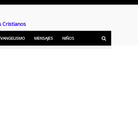
 Cristianos
EVANGELISMO
MENSAJES
NIÑOS
ra predicar y Enseñar