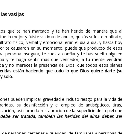
las vasijas
ntos que te han marcado y te han herido de manera que al
fue la mejor y fuiste victima de abuso, quizás sufriste maltrato;
trato físico, verbal y emocional eran el día a día, y hasta hoy
olor te causaron en su momento; puede que producto de esos
 persona insegura, te cuesta confiar y te has vuelto alguien
cia y te haga sentir mas que vencedor, a tu mente vendrán
nada y no mereces la presencia de Dios, que todos esos planes
eridas están haciendo que todo lo que Dios quiere darte (su
 y solo
.
iones pueden implicar gravedad e incluso riesgo para la vida de
ridas, su desinfección y el empleo de antisépticos, tiras,
zación, así como la restauración de la superficie de la piel que
debe ser tratada, también las heridas del alma deben ser
 de personas cercanas y queridas, de familiares y personas de