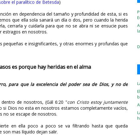
sobre el paralítico de Betesda
)
P
nción en dependencia del tamaño y profundidad de esta, si es
E
mos que ella sola sanará un día o dos, pero cuando la herida
A
, cerrarla y cuidarla para que no se abra ni se ensucie pues
l
r estragos en nosotros.
nas pequeñas e insignificantes, y otras enormes y profundas que
D
vasos es porque hay heridas en el alma
L
ro, para que la excelencia del poder sea de Dios, y no de
E
b
entro de nosotros, (Gál 6:20 "
con Cristo estoy juntamente
A
o si Dios no esta en nosotros estamos completamente vacíos,
L
s no se escape de nosotros.
h
vierte en ella poco a poco se va filtrando hasta que queda
son mas líquido dejan salir.