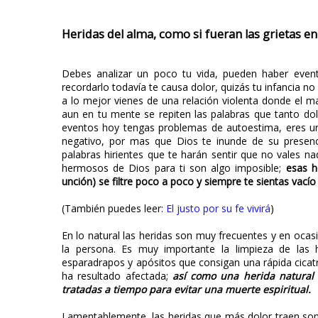
Heridas del alma, como si fueran las grietas en 
Debes analizar un poco tu vida, pueden haber eve
recordarlo todavía te causa dolor, quizás tu infancia no 
a lo mejor vienes de una relación violenta donde el mal
aun en tu mente se repiten las palabras que tanto d
eventos hoy tengas problemas de autoestima, eres una
negativo, por mas que Dios te inunde de su presen
palabras hirientes que te harán sentir que no vales 
hermosos de Dios para ti son algo imposible;
esas h
unción) se filtre poco a poco y siempre te sientas vacío
(También puedes leer:
El justo por su fe vivirá
)
En lo natural las heridas son muy frecuentes y en ocas
la persona. Es muy importante la limpieza de las he
esparadrapos y apósitos que consigan una rápida cicatri
ha resultado afectada;
así como una herida natural 
tratadas a tiempo para evitar una muerte espiritual.
Lamentablemente, las heridas que más dolor traen son