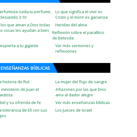
erfumista cuida tu perfume,
Lo que significa el vivir es
clesiastés 3:10
Cristo y el morir es ganancia
 los que aman a Dios todas
Heridas del alma
as cosas les ayudan a bien
Reflexión sobre el paralítico
de Betesda
espierta a tu gigante
Ver más sermones y
reflexiones
ENSEÑANZAS BÍBLICAS
a historia de Rut
La mujer del flujo de sangre
l ministerio de Juan el
4 Razones por las que Dios
autista
ama al dador alegre
bel y su ofrenda de fe
Ver más enseñanzas bíblicas
a tolerancia de Elí con sus
Los Jueces de Israel
ijos