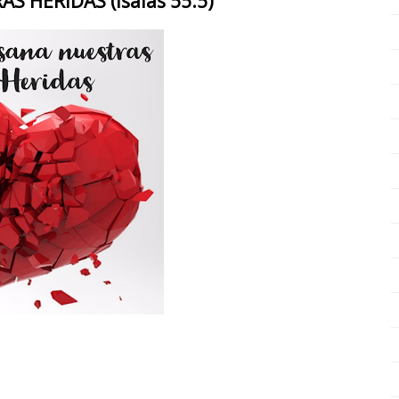
S HERIDAS (Isaías 55:5)