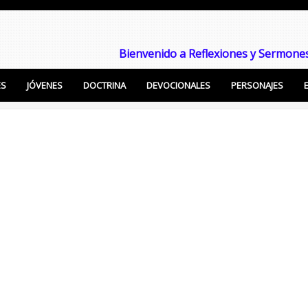
Bienvenido a Reflexiones y Sermones
ES
JÓVENES
DOCTRINA
DEVOCIONALES
PERSONAJES
Enseñanzas Cristianas, Sermones, Temas Bíblicos pa