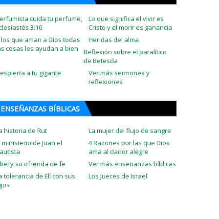
erfumista cuida tu perfume,
Lo que significa el vivir es
clesiastés 3:10
Cristo y el morir es ganancia
 los que aman a Dios todas
Heridas del alma
as cosas les ayudan a bien
Reflexión sobre el paralítico
de Betesda
espierta a tu gigante
Ver más sermones y
reflexiones
ENSEÑANZAS BÍBLICAS
a historia de Rut
La mujer del flujo de sangre
l ministerio de Juan el
4 Razones por las que Dios
autista
ama al dador alegre
bel y su ofrenda de fe
Ver más enseñanzas bíblicas
a tolerancia de Elí con sus
Los Jueces de Israel
ijos