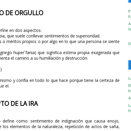
P
O DE ORGULLO
E
A
l
efine en dos aspectos:
a, que suele conllevar sentimientos de superioridad.
s o méritos propios o por algo en lo que una persona se siente
D
griego huper´fania) que significa estima propia exagerada que
menta el camino a su humillación y destrucción.
a
)
L
 mismo y confía en todo lo que hace porque tiene la certeza de
E
e el.
b
A
TO DE LA IRA
L
h
o define como: sentimiento de indignación que causa enojo,
 los elementos de la naturaleza, repetición de actos de saña,