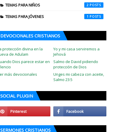
TEMAS PARA NIÑOS
2
TEMAS PARA JÓVENES
1
DEVOCIONALES CRISTIANOS
a protección divina en la
Yo y mi casa serviremos a
ueva de Adulam
Jehová
uando Dios parece estar en
Salmo de David pidiendo
ilencio
protección de Dios
er más devocionales
Unges mi cabeza con aceite,
Salmo 23:5
SOCIAL PLUGIN
SERMONES CRISTIANOS