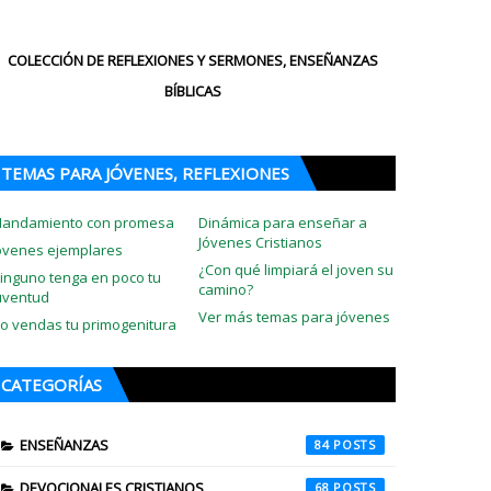
COLECCIÓN DE REFLEXIONES Y SERMONES, ENSEÑANZAS
BÍBLICAS
TEMAS PARA JÓVENES, REFLEXIONES
andamiento con promesa
Dinámica para enseñar a
Jóvenes Cristianos
óvenes ejemplares
¿Con qué limpiará el joven su
inguno tenga en poco tu
camino?
uventud
Ver más temas para jóvenes
o vendas tu primogenitura
CATEGORÍAS
ENSEÑANZAS
84
DEVOCIONALES CRISTIANOS
68