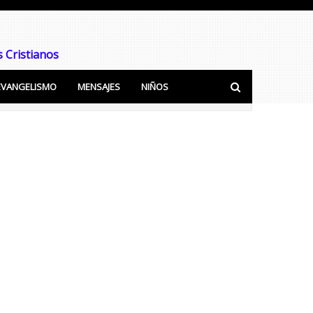
 Cristianos
EVANGELISMO
MENSAJES
NIÑOS
ra predicar y Enseñar