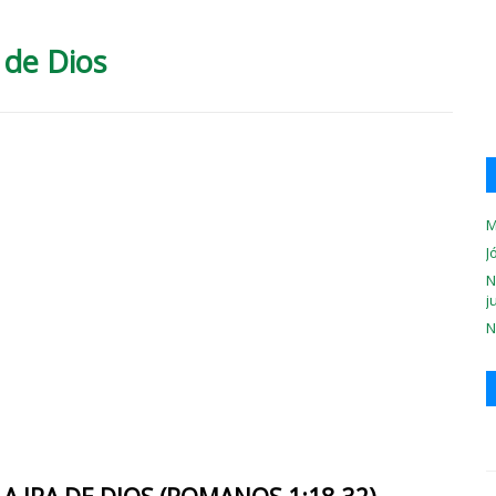
 de Dios
M
J
N
j
N