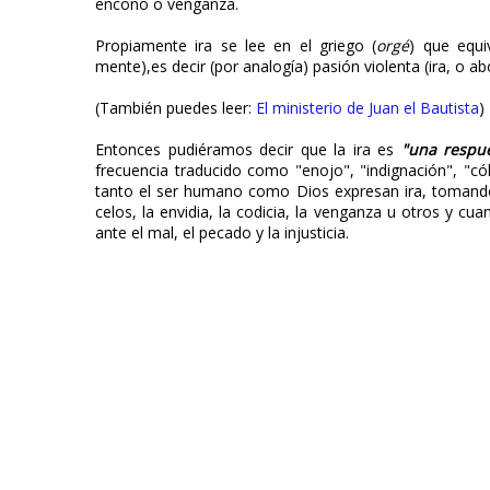
encono o venganza.
Propiamente ira se lee en el griego (
orgé
) que equi
mente),es decir (por analogía) pasión violenta (ira, o abo
(También puedes leer:
El ministerio de Juan el Bautista
)
Entonces pudiéramos decir que la ira es
"una respue
frecuencia traducido como "enojo", "indignación", "cóle
tanto el ser humano como Dios expresan ira, tomando
celos, la envidia, la codicia, la venganza u otros y c
ante el mal, el pecado y la injusticia.