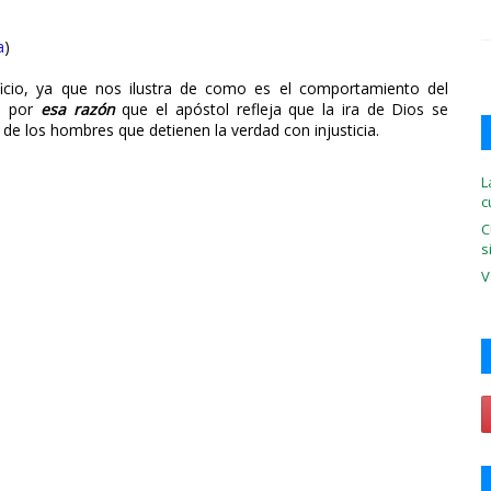
a
)
cio, ya que nos ilustra de como es el comportamiento del
s por
esa
razón
que el apóstol refleja que la ira de Dios se
d de los hombres que detienen la verdad con injusticia.
L
c
C
s
V