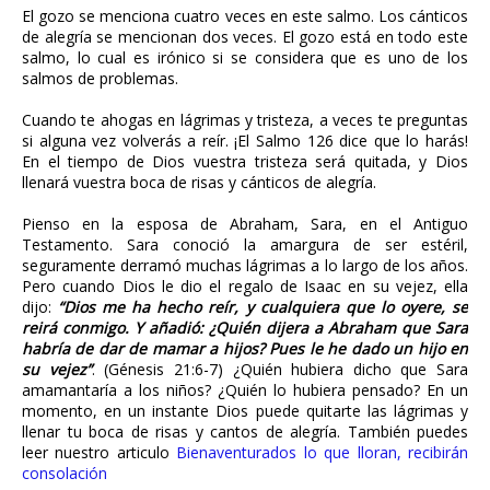
El gozo se menciona cuatro veces en este salmo. Los cánticos
de alegría se mencionan dos veces. El gozo está en todo este
salmo, lo cual es irónico si se considera que es uno de los
salmos de problemas.
Cuando te ahogas en lágrimas y tristeza, a veces te preguntas
si alguna vez volverás a reír. ¡El Salmo 126 dice que lo harás!
En el tiempo de Dios vuestra tristeza será quitada, y Dios
llenará vuestra boca de risas y cánticos de alegría.
Pienso en la esposa de Abraham, Sara, en el Antiguo
Testamento. Sara conoció la amargura de ser estéril,
seguramente derramó muchas lágrimas a lo largo de los años.
Pero cuando Dios le dio el regalo de Isaac en su vejez, ella
dijo:
“Dios me ha hecho reír, y cualquiera que lo oyere, se
reirá conmigo. Y añadió: ¿Quién dijera a Abraham que Sara
habría de dar de mamar a hijos? Pues le he dado un hijo en
su vejez”
. (Génesis 21:6-7) ¿Quién hubiera dicho que Sara
amamantaría a los niños? ¿Quién lo hubiera pensado? En un
momento, en un instante Dios puede quitarte las lágrimas y
llenar tu boca de risas y cantos de alegría. También puedes
leer nuestro articulo
Bienaventurados lo que lloran, recibirán
consolación