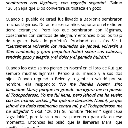
sembraron con lágrimas, con regocijo segarán”
. (Salmo
126:5) Sepa que Dios convertirá su tristeza en gozo.
Cuando el pueblo de Israel fue llevado a Babilonia sembraron
muchas lágrimas. Durante setenta años soportaron el exilio en
tierra extranjera. Pero los que sembraron con lágrimas,
cosecharán con cánticos de alegría. Y entonces Dios los trajo
de regreso. Isaías lo profetizó. Proclamó en Isaías 51:11:
“Ciertamente volverán los redimidos de Jehová; volverán a
Sion cantando, y gozo perpetuo habrá sobre sus cabezas;
tendrán gozo y alegría, y el dolor y el gemido huirán.”
Cuando leo este salmo pienso en Noemí en el libro de Rut que
sembró muchas lágrimas. Perdió a su marido y a sus dos
hijos. Cuando regresó a Belén y la gente la saludó por su
nombre, ella respondió:
“No me llaméis Noemí, sino
llamadme Mara; porque en grande amargura me ha puesto
el Todopoderoso. Yo me fui llena, pero Jehová me ha vuelto
con las manos vacías. ¿Por qué me llamaréis Noemí, ya que
Jehová ha dado testimonio contra mí, y el Todopoderoso me
ha afligido? ”.
(Rut 1:20-21) Su nombre “Noemí” significaba
“agradable”, pero la vida no era placentera para ella en ese
momento. Entonces les pidió que la llamaran Mara, que
significa “amarga”.