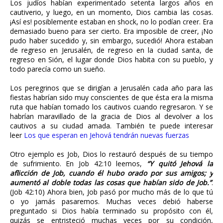
Los judíos habían experimentado setenta largos años en
cautiverio, y luego, en un momento, Dios cambia las cosas.
¡Así es! posiblemente estaban en shock, no lo podían creer. Era
demasiado bueno para ser cierto. Era imposible de creer, ¡No
pudo haber sucedido y, sin embargo, sucedió! Ahora estaban
de regreso en Jerusalén, de regreso en la ciudad santa, de
regreso en Sión, el lugar donde Dios habita con su pueblo, y
todo parecía como un sueño.
Los peregrinos que se dirigían a Jerusalén cada año para las
fiestas habrían sido muy conscientes de que ésta era la misma
ruta que habían tomado los cautivos cuando regresaron. Y se
habrían maravillado de la gracia de Dios al devolver a los
cautivos a su ciudad amada. También te puede interesar
leer
Los que esperan en Jehová tendrán nuevas fuerzas
Otro ejemplo es Job, Dios lo restauró después de su tiempo
de sufrimiento. En Job 42:10 leemos,
“Y quitó Jehová la
aflicción de Job, cuando él hubo orado por sus amigos; y
aumentó al doble todas las cosas que habían sido de Job.”
.
(Job 42:10) Ahora bien, Job pasó por mucho más de lo que tú
o yo jamás pasaremos. Muchas veces debió haberse
preguntado si Dios había terminado su propósito con él,
quizás se entristeció muchas veces por su condición,