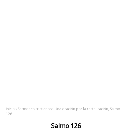
Inicio
Sermones cristianos
Una oración por la restauración, Salmo
126
Salmo 126