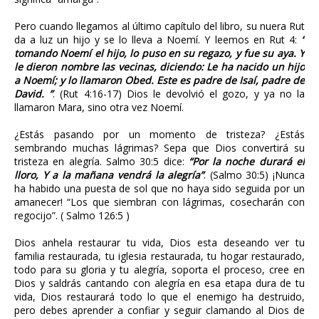
Pero cuando llegamos al último capítulo del libro, su nuera Rut
da a luz un hijo y se lo lleva a Noemí. Y leemos en Rut 4:
“
tomando Noemí el hijo, lo puso en su regazo, y fue su aya. Y
le dieron nombre las vecinas, diciendo: Le ha nacido un hijo
a Noemí; y lo llamaron Obed. Este es padre de Isaí, padre de
David. ”
. (Rut 4:16-17) Dios le devolvió el gozo, y ya no la
llamaron Mara, sino otra vez Noemí.
¿Estás pasando por un momento de tristeza? ¿Estás
sembrando muchas lágrimas? Sepa que Dios convertirá su
tristeza en alegría. Salmo 30:5 dice:
“Por la noche durará el
lloro, Y a la mañana vendrá la alegría”
. (Salmo 30:5) ¡Nunca
ha habido una puesta de sol que no haya sido seguida por un
amanecer! “Los que siembran con lágrimas, cosecharán con
regocijo”. ( Salmo 126:5 )
Dios anhela restaurar tu vida, Dios esta deseando ver tu
familia restaurada, tu iglesia restaurada, tu hogar restaurado,
todo para su gloria y tu alegría, soporta el proceso, cree en
Dios y saldrás cantando con alegría en esa etapa dura de tu
vida, Dios restaurará todo lo que el enemigo ha destruido,
pero debes aprender a confiar y seguir clamando al Dios de