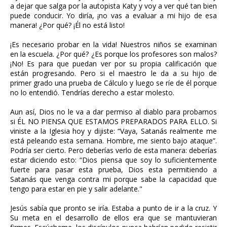
a dejar que salga por la autopista Katy y voy a ver qué tan bien
puede conducir. Yo diría, ¡no vas a evaluar a mi hijo de esa
manera! ¿Por qué? ¡Él no está listo!
¡Es necesario probar en la vida! Nuestros niños se examinan
en la escuela. ¿Por qué? ¿Es porque los profesores son malos?
¡No! Es para que puedan ver por su propia calificación que
están progresando. Pero si el maestro le da a su hijo de
primer grado una prueba de Cálculo y luego se ríe de él porque
no lo entendió. Tendrías derecho a estar molesto.
Aun así, Dios no le va a dar permiso al diablo para probarnos
si ÉL NO PIENSA QUE ESTAMOS PREPARADOS PARA ELLO. Si
viniste a la Iglesia hoy y dijiste: “Vaya, Satanás realmente me
está peleando esta semana. Hombre, me siento bajo ataque”.
Podría ser cierto. Pero deberías verlo de esta manera: deberías
estar diciendo esto: “Dios piensa que soy lo suficientemente
fuerte para pasar esta prueba, Dios esta permitiendo a
Satanás que venga contra mi porque sabe la capacidad que
tengo para estar en pie y salir adelante."
Jesús sabía que pronto se iría. Estaba a punto de ir a la cruz. Y
Su meta en el desarrollo de ellos era que se mantuvieran