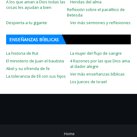
A los que aman a Dios todas las
Heridas del alma
cosas les ayudan a bien
Reflexión sobre el paralítico de
Betesda
Despierta a tu gigante
Ver más sermones y reflexiones
ENSEÑANZAS BÍBLICAS
La historia de Rut
La mujer del flujo de sangre
El ministerio de Juan el bautista
4 Razones por las que Dios ama
al dador alegre
Abel y su ofrenda de fe
Ver más enseñanzas bíblicas
La tolerancia de Elí con sus hijos
Los Jueces de Israel
Home