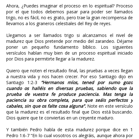
Ahora, ¿Puedes imaginar el proceso en lo espiritual? Proceso
por el que todos debemos pasar para poder ser llamados
trigo, no es fácil, no es grato, pero trae la gran recompensa de
llevarnos a los graneros celestiales del Rey de reyes.
Llegamos a ser llamados trigo si alcanzamos el nivel de
madurez que Dios pretende por medio del zarandeo. Déjame
poner un pequeño fundamento bíblico. Los siguientes
versículos hablan muy bien de un proceso espiritual iniciado
por Dios para permitirte llegar a la madurez.
Quiero que noten el resultado final, las pruebas a veces llegan
a nuestra vida y nos hacen crecer. Por eso Santiago dijo en
Santiago 1:2-3
“Hermanos míos, tened por sumo gozo
cuando os halléis en diversas pruebas, sabiendo que la
prueba de vuestra fe produce paciencia. Mas tenga la
paciencia su obra completa, para que seáis perfectos y
cabales, sin que os falte cosa alguna”.
Note en este versículo
que la madurez es el resultado final que Dios está buscando.
Dios quiere que te conviertas en un creyente maduro.
Y también Pedro habla de esta madurez porque dice en 1
Pedro 1:6-7 “En lo cual vosotros os alegráis, aunque ahora por