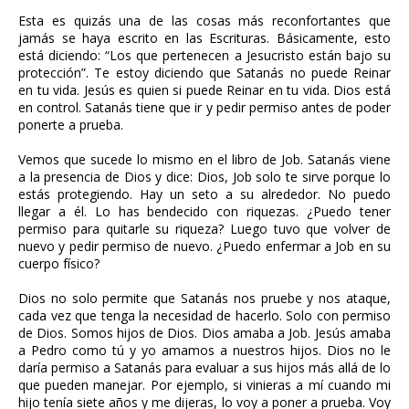
Esta es quizás una de las cosas más reconfortantes que
jamás se haya escrito en las Escrituras. Básicamente, esto
está diciendo: “Los que pertenecen a Jesucristo están bajo su
protección”. Te estoy diciendo que Satanás no puede Reinar
en tu vida. Jesús es quien si puede Reinar en tu vida. Dios está
en control. Satanás tiene que ir y pedir permiso antes de poder
ponerte a prueba.
Vemos que sucede lo mismo en el libro de Job. Satanás viene
a la presencia de Dios y dice: Dios, Job solo te sirve porque lo
estás protegiendo. Hay un seto a su alrededor. No puedo
llegar a él. Lo has bendecido con riquezas. ¿Puedo tener
permiso para quitarle su riqueza? Luego tuvo que volver de
nuevo y pedir permiso de nuevo. ¿Puedo enfermar a Job en su
cuerpo físico?
Dios no solo permite que Satanás nos pruebe y nos ataque,
cada vez que tenga la necesidad de hacerlo. Solo con permiso
de Dios. Somos hijos de Dios. Dios amaba a Job. Jesús amaba
a Pedro como tú y yo amamos a nuestros hijos. Dios no le
daría permiso a Satanás para evaluar a sus hijos más allá de lo
que pueden manejar. Por ejemplo, si vinieras a mí cuando mi
hijo tenía siete años y me dijeras, lo voy a poner a prueba. Voy