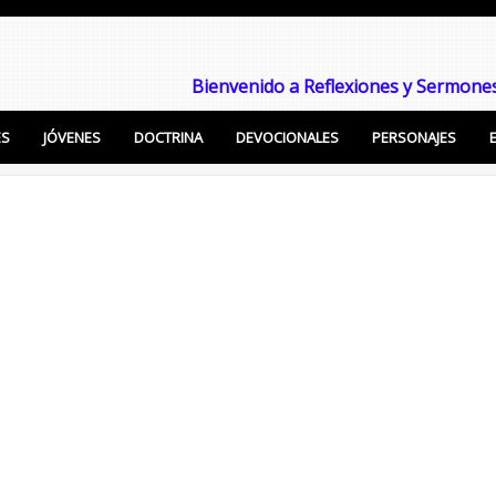
Bienvenido a Reflexiones y Sermones
ES
JÓVENES
DOCTRINA
DEVOCIONALES
PERSONAJES
Enseñanzas Cristianas, Sermones, Temas Bíblicos pa