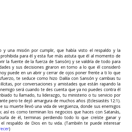
 y una misión por cumplir, que había visto el respaldo y la
n prohibida para él y esta fue más astuta que él al momento de
brir la fuente de la fuerza de Sansón) y se valdría de todo para
dades y sus decisiones giraron en torno a lo que él consideró
hoy puede en un abrir y cerrar de ojos poner frente a ti lo que
sfuerzo, te seduce como hizo Dalila con Sansón y cambias tu
ilícitas, por conversaciones y amistades que están rapando la
l enemigo será cuando te des cuenta que ya no puedes contra él
iado tu llamado, tu liderazgo, tu ministerio o tu servicio por
tante pero te dejó amargura de muchos años (Eclesiastés 12:1).
 de su muerte llevó una vida de vergüenza, donde sus enemigos
do; así es como terminan los negocios que haces con Satanás,
burla de él, terminas perdiendo todo lo que creíste ganar y
 el respaldo de Dios en tu vida. (También te puede interesar
recer
)