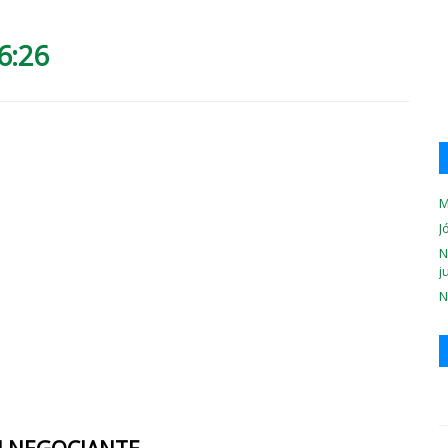
6:26
M
J
N
j
N