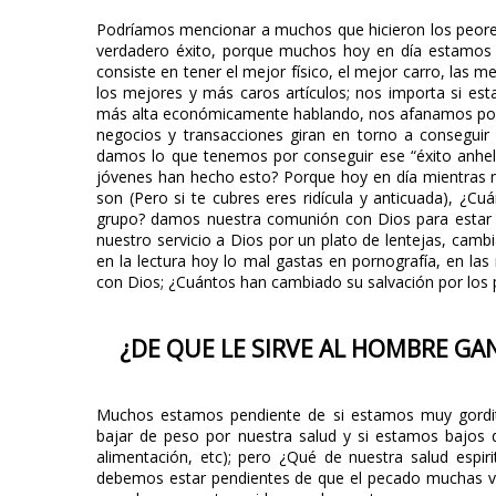
Podríamos mencionar a muchos que hicieron los peores 
verdadero éxito, porque muchos hoy en día estamos
consiste en tener el mejor físico, el mejor carro, las 
los mejores y más caros artículos; nos importa si es
más alta económicamente hablando, nos afanamos por t
negocios y transacciones giran en torno a conseguir 
damos lo que tenemos por conseguir ese “éxito anhel
jóvenes han hecho esto? Porque hoy en día mientras m
son (Pero si te cubres eres ridícula y anticuada), ¿
grupo? damos nuestra comunión con Dios para estar 
nuestro servicio a Dios por un plato de lentejas, cambi
en la lectura hoy lo mal gastas en pornografía, en la
con Dios; ¿Cuántos han cambiado su salvación por los p
¿DE QUE LE SIRVE AL HOMBRE GA
Muchos estamos pendiente de si estamos muy gordi
bajar de peso por nuestra salud y si estamos bajos 
alimentación, etc); pero ¿Qué de nuestra salud espir
debemos estar pendientes de que el pecado muchas ve