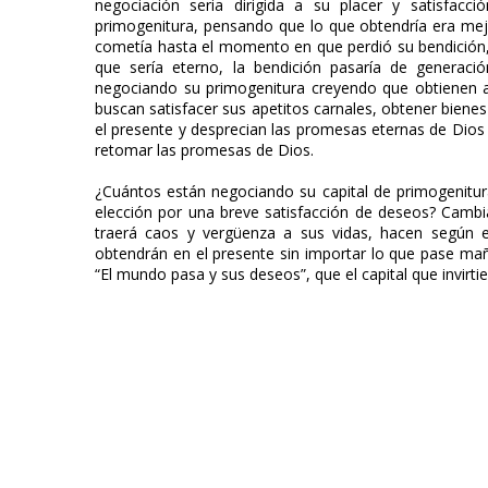
negociación seria dirigida a su placer y satisfac
primogenitura, pensando que lo que obtendría era mej
cometía hasta el momento en que perdió su bendición,
que sería eterno, la bendición pasaría de generaci
negociando su primogenitura creyendo que obtienen al
buscan satisfacer sus apetitos carnales, obtener bienes
el presente y desprecian las promesas eternas de Di
retomar las promesas de Dios.
¿Cuántos están negociando su capital de primogenitur
elección por una breve satisfacción de deseos? Cambi
traerá caos y vergüenza a sus vidas, hacen según 
obtendrán en el presente sin importar lo que pase ma
“El mundo pasa y sus deseos”, que el capital que invirti