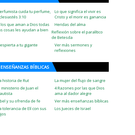
erfumista cuida tu perfume,
Lo que significa el vivir es
clesiastés 3:10
Cristo y el morir es ganancia
 los que aman a Dios todas
Heridas del alma
as cosas les ayudan a bien
Reflexión sobre el paralítico
de Betesda
espierta a tu gigante
Ver más sermones y
reflexiones
ENSEÑANZAS BÍBLICAS
a historia de Rut
La mujer del flujo de sangre
l ministerio de Juan el
4 Razones por las que Dios
autista
ama al dador alegre
bel y su ofrenda de fe
Ver más enseñanzas bíblicas
a tolerancia de Elí con sus
Los Jueces de Israel
ijos