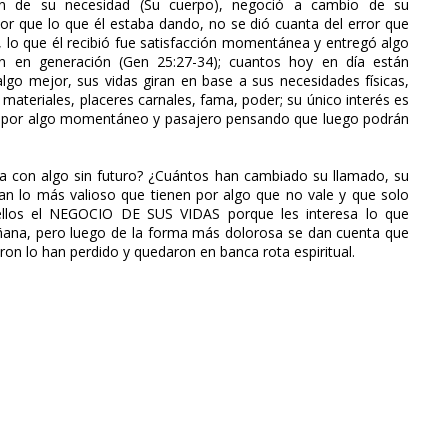
ción de su necesidad (Su cuerpo), negoció a cambio de su
or que lo que él estaba dando, no se dió cuanta del error que
 lo que él recibió fue satisfacción momentánea y entregó algo
ón en generación (Gen 25:27-34); cuantos hoy en día están
go mejor, sus vidas giran en base a sus necesidades físicas,
 materiales, placeres carnales, fama, poder; su único interés es
os por algo momentáneo y pasajero pensando que luego podrán
a con algo sin futuro? ¿Cuántos han cambiado su llamado, su
an lo más valioso que tienen por algo que no vale y que solo
ellos el NEGOCIO DE SUS VIDAS porque les interesa lo que
ñana, pero luego de la forma más dolorosa se dan cuenta que
eron lo han perdido y quedaron en banca rota espiritual.