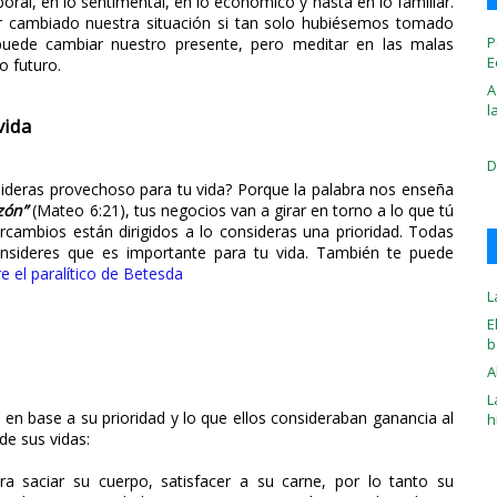
aboral, en lo sentimental, en lo económico y hasta en lo familiar.
cambiado nuestra situación si tan solo hubiésemos tomado
P
puede cambiar nuestro presente, pero meditar en las malas
E
 futuro.
A
l
vida
D
ideras provechoso para tu vida? Porque la palabra nos enseña
zón”
(Mateo 6:21), tus negocios van a girar en torno a lo que tú
rcambios están dirigidos a lo consideras una prioridad. Todas
consideres que es importante para tu vida. También te puede
re el paralítico de Betesda
L
E
b
A
L
 base a su prioridad y lo que ellos consideraban ganancia al
h
de sus vidas:
ra saciar su cuerpo, satisfacer a su carne, por lo tanto su