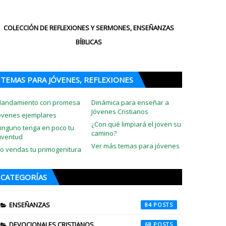
COLECCIÓN DE REFLEXIONES Y SERMONES, ENSEÑANZAS
BÍBLICAS
TEMAS PARA JÓVENES, REFLEXIONES
andamiento con promesa
Dinámica para enseñar a
Jóvenes Cristianos
óvenes ejemplares
¿Con qué limpiará el joven su
inguno tenga en poco tu
camino?
uventud
Ver más temas para jóvenes
o vendas tu primogenitura
CATEGORÍAS
ENSEÑANZAS
84
DEVOCIONALES CRISTIANOS
68