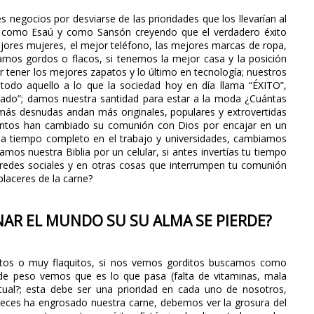
negocios por desviarse de las prioridades que los llevarían al
 como Esaú y como Sansón creyendo que el verdadero éxito
mejores mujeres, el mejor teléfono, las mejores marcas de ropa,
tamos gordos o flacos, si tenemos la mejor casa y la posición
ener los mejores zapatos y lo último en tecnología; nuestros
todo aquello a lo que la sociedad hoy en día llama “ÉXITO”,
ado”; damos nuestra santidad para estar a la moda ¿Cuántas
ás desnudas andan más originales, populares y extrovertidas
Cuántos han cambiado su comunión con Dios por encajar en un
a tiempo completo en el trabajo y universidades, cambiamos
amos nuestra Biblia por un celular, si antes invertías tu tiempo
s redes sociales y en otras cosas que interrumpen tu comunión
laceres de la carne?
NAR EL MUNDO SU SU ALMA SE PIERDE?
tos o muy flaquitos, si nos vemos gorditos buscamos como
de peso vemos que es lo que pasa (falta de vitaminas, mala
itual?; esta debe ser una prioridad en cada uno de nosotros,
ces ha engrosado nuestra carne, debemos ver la grosura del