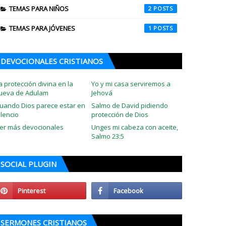
TEMAS PARA NIÑOS
2
TEMAS PARA JÓVENES
1
DEVOCIONALES CRISTIANOS
a protección divina en la
Yo y mi casa serviremos a
ueva de Adulam
Jehová
uando Dios parece estar en
Salmo de David pidiendo
ilencio
protección de Dios
er más devocionales
Unges mi cabeza con aceite,
Salmo 23:5
SOCIAL PLUGIN
SERMONES CRISTIANOS