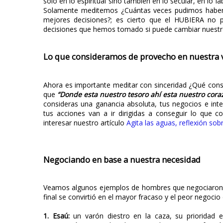
solo en lo espiritual sino también en lo secular, en lo l
Solamente meditemos ¿Cuántas veces pudimos haber 
mejores decisiones?; es cierto que el HUBIERA no 
decisiones que hemos tomado si puede cambiar nuestro
Lo que consideramos de provecho en nuestra 
Ahora es importante meditar con sinceridad ¿Qué cons
que
“Donde esta nuestro tesoro ahí esta nuestro cora
consideras una ganancia absoluta, tus negocios e inte
tus acciones van a ir dirigidas a conseguir lo que 
interesar nuestro artículo
Agita las aguas, reflexión sob
Negociando en base a nuestra necesidad
Veamos algunos ejemplos de hombres que negociaron en
final se convirtió en el mayor fracaso y el peor negocio 
1. Esaú:
un varón diestro en la caza, su prioridad e