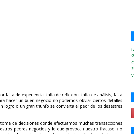
L
c
C
s
V
lta de experiencia, falta de reflexión, falta de análisis, falta
para hacer un buen negocio no podemos obviar ciertos detalles
logro o un gran triunfo se convierta el peor de los desastres
te toma de decisiones donde efectuamos muchas transacciones
estros peores negocios y lo que provoca nuestro fracaso, no