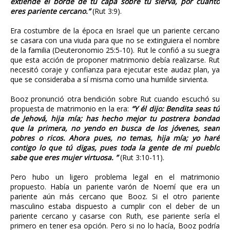
extiende el borde de tu capa sobre tu sierva, por cuanto
eres pariente cercano.”
(Rut 3:9).
Era costumbre de la época en Israel que un pariente cercano
se casara con una viuda para que no se extinguiera el nombre
de la familia (Deuteronomio 25:5-10). Rut le confió a su suegra
que esta acción de proponer matrimonio debía realizarse. Rut
necesitó coraje y confianza para ejecutar este audaz plan, ya
que se consideraba a sí misma como una humilde sirvienta.
Booz pronunció otra bendición sobre Rut cuando escuchó su
propuesta de matrimonio en la era:
“Y él dijo: Bendita seas tú
de Jehová, hija mía; has hecho mejor tu postrera bondad
que la primera, no yendo en busca de los jóvenes, sean
pobres o ricos. Ahora pues, no temas, hija mía; yo haré
contigo lo que tú digas, pues toda la gente de mi pueblo
sabe que eres mujer virtuosa. ”
(Rut 3:10-11).
Pero hubo un ligero problema legal en el matrimonio
propuesto. Había un pariente varón de Noemí que era un
pariente aún más cercano que Booz. Si el otro pariente
masculino estaba dispuesto a cumplir con el deber de un
pariente cercano y casarse con Ruth, ese pariente sería el
primero en tener esa opción. Pero si no lo hacía, Booz podría