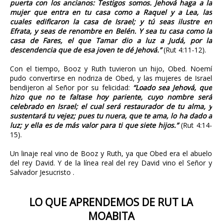
puerta con los ancianos: Testigos somos. Jehová haga a la
mujer que entra en tu casa como a Raquel y a Lea, las
cuales edificaron la casa de Israel; y tú seas ilustre en
Efrata, y seas de renombre en Belén. Y sea tu casa como la
casa de Fares, el que Tamar dio a luz a Judá, por la
descendencia que de esa joven te dé Jehová.”
(Rut 4:11-12).
Con el tiempo, Booz y Ruth tuvieron un hijo, Obed. Noemí
pudo convertirse en nodriza de Obed, y las mujeres de Israel
bendijeron al Señor por su felicidad:
“Loado sea Jehová, que
hizo que no te faltase hoy pariente, cuyo nombre será
celebrado en Israel; el cual será restaurador de tu alma, y
sustentará tu vejez; pues tu nuera, que te ama, lo ha dado a
luz; y ella es de más valor para ti que siete hijos.”
(Rut 4:14-
15).
Un linaje real vino de Booz y Ruth, ya que Obed era el abuelo
del rey David. Y de la línea real del rey David vino el Señor y
Salvador Jesucristo .
LO QUE APRENDEMOS DE RUT LA
MOABITA