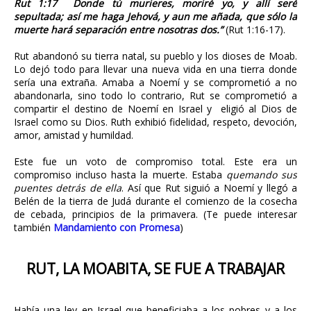
Rut 1:17 Donde tú murieres, moriré yo, y allí seré
sepultada; así me haga Jehová, y aun me añada, que sólo la
muerte hará separación entre nosotras dos.”
(Rut 1:16-17).
Rut abandonó su tierra natal, su pueblo y los dioses de Moab.
Lo dejó todo para llevar una nueva vida en una tierra donde
sería una extraña. Amaba a Noemí y se comprometió a no
abandonarla, sino todo lo contrario, Rut se comprometió a
compartir el destino de Noemí en Israel y eligió al Dios de
Israel como su Dios. Ruth exhibió fidelidad, respeto, devoción,
amor, amistad y humildad.
Este fue un voto de compromiso total. Este era un
compromiso incluso hasta la muerte. Estaba
quemando sus
puentes detrás de ella
. Así que Rut siguió a Noemí y llegó a
Belén de la tierra de Judá durante el comienzo de la cosecha
de cebada, principios de la primavera. (Te puede interesar
también
Mandamiento con Promesa
)
RUT, LA MOABITA, SE FUE A TRABAJAR
Había una ley en Israel que beneficiaba a los pobres y a los