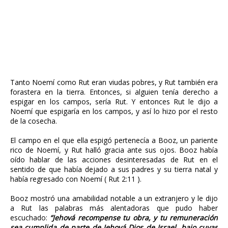
Tanto Noemí como Rut eran viudas pobres, y Rut también era
forastera en la tierra. Entonces, si alguien tenía derecho a
espigar en los campos, sería Rut. Y entonces Rut le dijo a
Noemí que espigaría en los campos, y así lo hizo por el resto
de la cosecha.
El campo en el que ella espigó pertenecía a Booz, un pariente
rico de Noemí, y Rut halló gracia ante sus ojos. Booz había
oído hablar de las acciones desinteresadas de Rut en el
sentido de que había dejado a sus padres y su tierra natal y
había regresado con Noemí ( Rut 2:11 ).
Booz mostró una amabilidad notable a un extranjero y le dijo
a Rut las palabras más alentadoras que pudo haber
escuchado:
“Jehová recompense tu obra, y tu remuneración
sea cumplida de parte de Jehová Dios de Israel, bajo cuyas