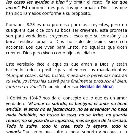
las cosas les ayudan a bien,"
y omitir el resto,
"a los que
aman"
. Esta promesa es para los que aman a Dios, los que
han sido llamados conforme a su propósito.
Romanos 8:28
es una promesa para los creyentes, pero no
cualquiera que dice con su boca ser creyente, esta promesa
son para verdaderos creyentes , esos que su corazón y su
boca testifica amar a Dios no solo de labios sino con
acciones. Los que viven para Cristo, no aquellos que dicen
creer en Dios pero viven como hijos del diablo.
Este versículo dice a aquellos que aman a Dios y están
haciendo todo lo posible para obedecer sus mandamientos:
“Aunque cosas malas, tristes, malvadas o perversas tocarán
tu vida, yo (Dios) las usaré para finalmente producir el bien,
tanto en tu vida.”
(Te puede interesar
Heridas del Alma
)
1 Corintios 13:4-7 nos da el concepto de lo que es un amor
verdadero
"El amor es sufrido, es benigno; el amor no tiene
envidia, el amor no es jactancioso, no se envanece; no hace
nada indebido, no busca lo suyo, no se irrita, no guarda
rencor; no se goza de la injusticia, más se goza de la verdad.
Todo lo sufre, todo lo cree, todo lo espera, todo lo
soporta."
un amor que sufre, espera, soporta y no busca su