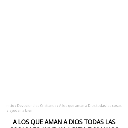
Inicio
Devocionales Cristianos
A los que aman a Dios todas las cosas
le ayudan a bien
A LOS QUE AMAN A DIOS TODAS LAS