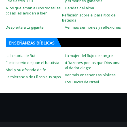
Eclesiastés 3:10
y el morir es ganancia
A los que aman a Dios todas las
Heridas del alma
cosas les ayudan a bien
Reflexión sobre el paralítico de
Betesda
Despierta a tu gigante
Ver más sermones y reflexiones
ENSEÑANZAS BÍBLICAS
La historia de Rut
La mujer del flujo de sangre
El ministerio de Juan el bautista
4 Razones por las que Dios ama
al dador alegre
Abel y su ofrenda de fe
Ver más enseñanzas bíblicas
La tolerancia de Elí con sus hijos
Los Jueces de Israel