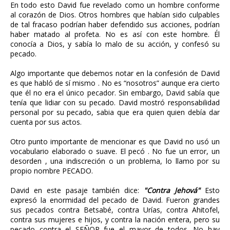
En todo esto David fue revelado como un hombre conforme
al corazón de Dios. Otros hombres que habían sido culpables
de tal fracaso podrían haber defendido sus acciones, podrían
haber matado al profeta. No es así con este hombre. Él
conocía a Dios, y sabía lo malo de su acción, y confesó su
pecado.
Algo importante que debemos notar en la confesión de David
es que habló de sí mismo . No es “nosotros” aunque era cierto
que él no era el único pecador. Sin embargo, David sabía que
tenía que lidiar con su pecado. David mostró responsabilidad
personal por su pecado, sabia que era quien quien debía dar
cuenta por sus actos.
Otro punto importante de mencionar es que David no usó un
vocabulario elaborado o suave. El pecó . No fue un error, un
desorden , una indiscreción o un problema, lo llamo por su
propio nombre PECADO.
David en este pasaje también dice:
"Contra Jehová"
Esto
expresó la enormidad del pecado de David. Fueron grandes
sus pecados contra Betsabé, contra Urías, contra Ahitofel,
contra sus mujeres e hijos, y contra la nación entera, pero su
pecado contra el SEÑOR fue el mayor de todos. No hay