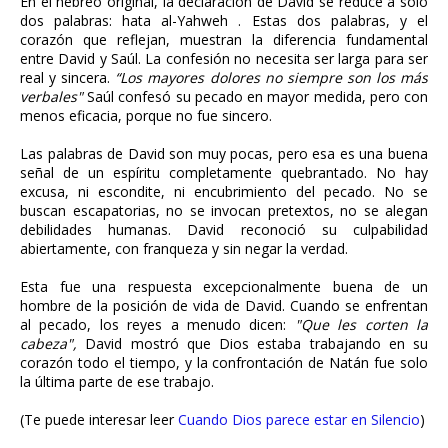
En el hebreo original, la declaración de David se reduce a solo
dos palabras: hata al-Yahweh . Estas dos palabras, y el
corazón que reflejan, muestran la diferencia fundamental
entre David y Saúl. La confesión no necesita ser larga para ser
real y sincera.
“Los mayores dolores no siempre son los más
verbales"
Saúl confesó su pecado en mayor medida, pero con
menos eficacia, porque no fue sincero.
Las palabras de David son muy pocas, pero esa es una buena
señal de un espíritu completamente quebrantado. No hay
excusa, ni escondite, ni encubrimiento del pecado. No se
buscan escapatorias, no se invocan pretextos, no se alegan
debilidades humanas. David reconoció su culpabilidad
abiertamente, con franqueza y sin negar la verdad.
Esta fue una respuesta excepcionalmente buena de un
hombre de la posición de vida de David. Cuando se enfrentan
al pecado, los reyes a menudo dicen:
"Que les corten la
cabeza",
David mostró que Dios estaba trabajando en su
corazón todo el tiempo, y la confrontación de Natán fue solo
la última parte de ese trabajo.
(Te puede interesar leer
Cuando Dios parece estar en Silencio
)