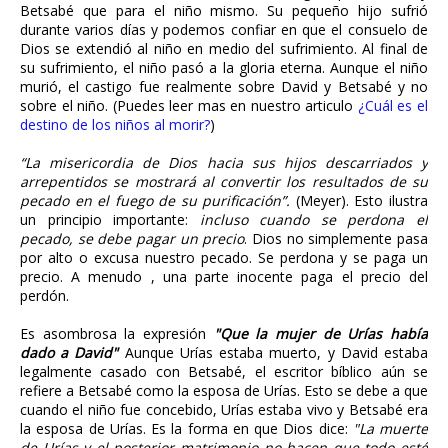
Betsabé que para el niño mismo. Su pequeño hijo sufrió
durante varios días y podemos confiar en que el consuelo de
Dios se extendió al niño en medio del sufrimiento. Al final de
su sufrimiento, el niño pasó a la gloria eterna. Aunque el niño
murió, el castigo fue realmente sobre David y Betsabé y no
sobre el niño. (Puedes leer mas en nuestro articulo
¿Cuál es el
destino de los niños al morir?
)
“La misericordia de Dios hacia sus hijos descarriados y
arrepentidos se mostrará al convertir los resultados de su
pecado en el fuego de su purificación”.
(Meyer). Esto ilustra
un principio importante:
incluso cuando se perdona el
pecado, se debe pagar un precio
. Dios no simplemente pasa
por alto o excusa nuestro pecado. Se perdona y se paga un
precio. A menudo , una parte inocente paga el precio del
perdón.
Es asombrosa la expresión
"Que la mujer de Urías había
dado a David"
Aunque Urías estaba muerto, y David estaba
legalmente casado con Betsabé, el escritor bíblico aún se
refiere a Betsabé como la esposa de Urías. Esto se debe a que
cuando el niño fue concebido, Urías estaba vivo y Betsabé era
la esposa de Urías. Es la forma en que Dios dice:
"La muerte
de Urías y el posterior matrimonio no hacen que todo esté