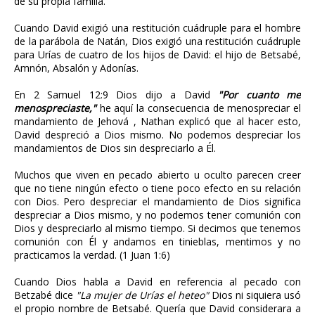
de su propia familia.
Cuando David exigió una restitución cuádruple para el hombre
de la parábola de Natán, Dios exigió una restitución cuádruple
para Urías de cuatro de los hijos de David: el hijo de Betsabé,
Amnón, Absalón y Adonías.
En 2 Samuel 12:9 Dios dijo a David
"Por cuanto me
menospreciaste,"
he aquí la consecuencia de menospreciar el
mandamiento de Jehová , Nathan explicó que al hacer esto,
David despreció a Dios mismo. No podemos despreciar los
mandamientos de Dios sin despreciarlo a Él.
Muchos que viven en pecado abierto u oculto parecen creer
que no tiene ningún efecto o tiene poco efecto en su relación
con Dios. Pero despreciar el mandamiento de Dios significa
despreciar a Dios mismo, y no podemos tener comunión con
Dios y despreciarlo al mismo tiempo. Si decimos que tenemos
comunión con Él y andamos en tinieblas, mentimos y no
practicamos la verdad. (1 Juan 1:6)
Cuando Dios habla a David en referencia al pecado con
Betzabé dice
"La mujer de Urías el heteo"
Dios ni siquiera usó
el propio nombre de Betsabé. Quería que David considerara a