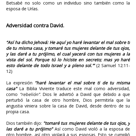
Betsabé no solo como un individuo sino también como la
esposa de Urías.
Adversidad contra David.
“Así ha dicho Jehová: He aquí yo haré levantar el mal sobre ti
de tu misma casa, y tomaré tus mujeres delante de tus ojos,
y las daré a tu prójimo, el cual yacerá con tus mujeres a la
vista del sol. Porque tú lo hiciste en secreto; mas yo haré
esto delante de todo Israel y a pleno sol.'”
(2 Samuel 12:11-
12)
La expresión
"h
aré levantar el mal sobre ti de tu misma
casa"
La Biblia Viviente traduce este mal como adversidad,
como
“rebelión”
. Dios le advirtió a David que debido a que
perturbó la casa de otro hombre, Dios permitiría que la
angustia viniera sobre la casa de David, desde dentro de su
propia casa.
Dios también dijo:
"tomaré
tus mujeres delante de tus ojos, y
las daré a tu prójimo"
Así como David violó a la esposa de
otro hombre, así otro violará a sus esposas. Esto se cumplió