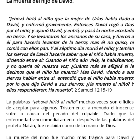
La muerte del hijo de David.
"Jehová hirió al niño que la mujer de Urías había dado a
David, y enfermó gravemente. Entonces David rogó a Dios
por el niño; y ayunó David, y entró, y pasó la noche acostado
en tierra. Y se levantaron los ancianos de su casa, y fueron a
él para hacerlo levantar de la tierra; mas él no quiso, ni
comió con ellos pan. Y al séptimo día murió el niño; y temían
los siervos de David hacerle saber que el niño había muerto,
diciendo entre sí: Cuando el niño aún vivía, le hablábamos,
y no quería oír nuestra voz; ¿Cuánto más se afligirá si le
decimos que el niño ha muerto? Mas David, viendo a sus
siervos hablar entre sí, entendió que el niño había muerto;
por lo que dijo David a sus siervos: ¿Ha muerto el niño? Y
ellos respondieron: Ha muerto”.
2 Samuel 12:15-19
La palabras
"Jehová hirió al niño"
muchas veces son difíciles
de aceptar para algunos. Tristemente, a menudo el inocente
sufre a causa del pecado del culpable. Dado que la
enfermedad vino inmediatamente después de las palabras del
profeta Natán, fue recibida como de la mano de Dios.
La muerte del niño fue mucho más trágica para David y