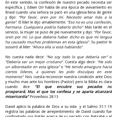
En este sentido, la confesión de nuestro pecado necesita ser
específica. J. Edwin Orr habla de una época de avivamiento en
Brasil cuando una señora se paró en una iglesia llena de gente
y dijo:
“Por favor, oren por mí. Necesito amar más a la
gente”
. El líder le dijo amablemente:
“Eso no es una confesión,
hermana. Cualquiera podría haberlo dicho”
. Más tarde en el
servicio, la mujer se puso de pie nuevamente y dijo:
“Por favor,
oren por mí. Lo que debería haber dicho es que mi lengua
ha causado muchos problemas en esta iglesia”.
Su pastor le
susurró al líder:
“Ahora ella si está hablando”
.
No cuesta nada decir:
“No soy todo lo que debería ser”
o
“Debería ser un mejor cristiano”
. Cuesta algo decir:
“He sido
un alborotador en esta iglesia”
o
“He tenido amargura hacia
ciertos líderes, a quienes les pido disculpas en este
momento”
. Nos cuesta reconocer nuestra condición ante Dios
y mucho mas ante los hombres (Pastor) pero la Biblia es clara
cuando dice
"El que encubre sus pecados no
prosperará;
Mas el que los confiesa y se aparta alcanzará
misericordia"
Proverbios 28:13
David aplico la palabra de Dios a su vida y el Salmo 51:1-19
registra las palabras de arrepentimiento de David cuando fue
confrontado por Natán acerca de su pecado con Betsabé y el