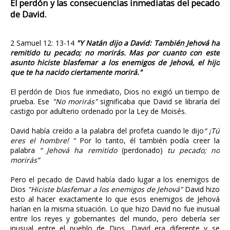
El perdón y las consecuencias inmediatas del pecado
de David.
2 Samuel 12: 13-14
"Y Natán dijo a David: También Jehová ha
remitido tu pecado; no morirás.
Mas por cuanto con este
asunto hiciste blasfemar a los enemigos de Jehová, el hijo
que te ha nacido ciertamente morirá.
"
El perdón de Dios fue inmediato, Dios no exigió un tiempo de
prueba. Ese
"No morirás"
significaba que David se libraría del
castigo por adulterio ordenado por la Ley de Moisés.
David había creído a la palabra del profeta cuando le dijo
“ ¡Tú
eres el hombre! "
Por lo tanto, él también podía creer la
palabra
“ Jehová ha remitido
(perdonado)
tu pecado; no
morirás”
Pero el pecado de David había dado lugar a los enemigos de
Dios
"Hiciste blasfemar a los enemigos de Jehová"
David hizo
esto al hacer exactamente lo que esos enemigos de Jehová
harían en la misma situación. Lo que hizo David no fue inusual
entre los reyes y gobernantes del mundo, pero debería ser
inusual entre el pueblo de Dios, David era diferente y se