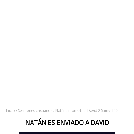
Inicio
Sermones cristianos
Natán amonesta a David 2 Samuel 12
NATÁN ES ENVIADO A DAVID