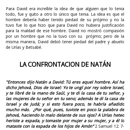
Para David era increíble la idea de que alguien que lo tenia
todo, fue y quito a otro lo único que tenia. La idea es que el
hombre debería haber tenido piedad de su prójimo y no la
tuvo fue lo que hizo que para David no hubiera justificación
para la maldad de ese hombre. David no mostró compasión
por un hombre que no la tuvo con su prójimo; pero de la
misma manera, David debió tener piedad del padre y abuelo
de Urías y Betsabé.
LA CONFRONTACION DE NATÁN
"Entonces dijo Natán a David: Tú eres aquel hombre. Así ha
dicho Jehová, Dios de Israel: Yo te ungí por rey sobre Israel,
y te libré de la mano de Saúl, y te di la casa de tu señor, y
las mujeres de tu señor en tu seno; además te di la casa de
Israel y de Judá; y si esto fuera poco, te habría añadido
mucho más. ¿Por qué, pues, tuviste en poco la palabra de
Jehová, haciendo lo malo delante de sus ojos? A Urías heteo
heriste a espada, y tomaste por mujer a su mujer, y a él lo
mataste con la espada de los hijos de Amón”
2 Samuel 12: 7-