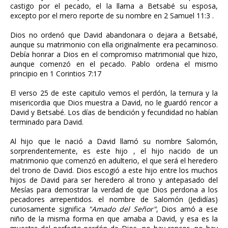
castigo por el pecado, el la llama a Betsabé su esposa,
excepto por el mero reporte de su nombre en 2 Samuel 11:3 .
Dios no ordenó que David abandonara o dejara a Betsabé,
aunque su matrimonio con ella originalmente era pecaminoso.
Debía honrar a Dios en el compromiso matrimonial que hizo,
aunque comenzó en el pecado. Pablo ordena el mismo
principio en 1 Corintios 7:17
El verso 25 de este capitulo vemos el perdón, la ternura y la
misericordia que Dios muestra a David, no le guardó rencor a
David y Betsabé. Los días de bendición y fecundidad no habían
terminado para David.
Al hijo que le nació a David llamó su nombre Salomón,
sorprendentemente, es este hijo , el hijo nacido de un
matrimonio que comenzó en adulterio, el que será el heredero
del trono de David. Dios escogió a este hijo entre los muchos
hijos de David para ser heredero al trono y antepasado del
Mesías para demostrar la verdad de que Dios perdona a los
pecadores arrepentidos. el nombre de Salomón (Jedidías)
curiosamente significa
"Amado del Señor"
, Dios amó a ese
niño de la misma forma en que amaba a David, y esa es la