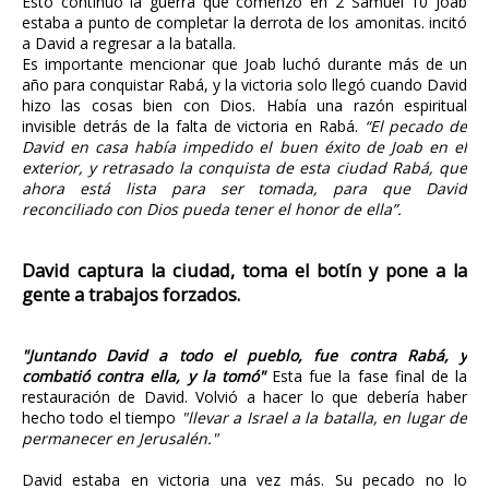
Esto continuó la guerra que comenzó en 2 Samuel 10 Joab
estaba a punto de completar la derrota de los amonitas. incitó
a David a regresar a la batalla.
Es importante mencionar que Joab luchó durante más de un
año para conquistar Rabá, y la victoria solo llegó cuando David
hizo las cosas bien con Dios. Había una razón espiritual
invisible detrás de la falta de victoria en Rabá.
“El pecado de
David en casa había impedido el buen éxito de Joab en el
exterior, y retrasado la conquista de esta ciudad Rabá, que
ahora está lista para ser tomada, para que David
reconciliado con Dios pueda tener el honor de ella”.
David captura la ciudad, toma el botín y pone a la
gente a trabajos forzados.
"Juntando David a todo el pueblo, fue contra Rabá, y
combatió contra ella, y la tomó"
Esta fue la fase final de la
restauración de David. Volvió a hacer lo que debería haber
hecho todo el tiempo
"llevar a Israel a la batalla, en lugar de
permanecer en Jerusalén."
David estaba en victoria una vez más. Su pecado no lo