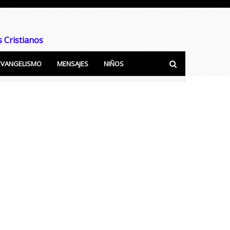
 Cristianos
EVANGELISMO
MENSAJES
NIÑOS
ra predicar y Enseñar