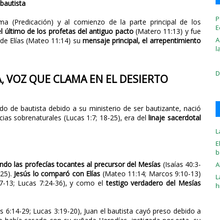
 bautista
P
a (Predicación) y al comienzo de la parte principal de los
E
l último de los profetas del antiguo pacto
(Matero 11:13) y fue
A
o de Elías (Mateo 11:14) su
mensaje principal, el arrepentimiento
l
D
A, VOZ QUE CLAMA EN EL DESIERTO
odo de bautista debido a su ministerio de ser bautizante, nació
cias sobrenaturales (Lucas 1:7; 18-25), era del
linaje sacerdotal
L
E
b
ndo las profecías tocantes al precursor del Mesías
(Isaías 40:3-
A
-25).
Jesús lo comparó con Elías
(Mateo 11:14; Marcos 9:10-13)
L
-13; Lucas 7:24-36), y como el
testigo verdadero del Mesías
h
 6:14-29; Lucas 3:19-20), Juan el bautista cayó preso debido a