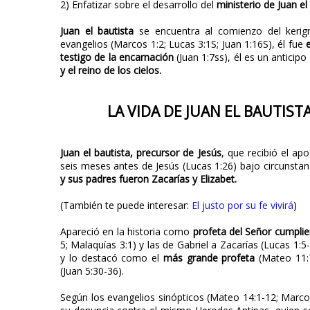
2) Enfatizar sobre el desarrollo del
ministerio de Juan el
Juan el bautista
se encuentra al comienzo del kerigm
evangelios (Marcos 1:2; Lucas 3:1S; Juan 1:16S), él fue
e
testigo de la encarnación
(Juan 1:7ss), él es un anticip
y el reino de los cielos.
LA VIDA DE JUAN EL BAUTIST
Juan el bautista, precursor de Jesús
, que recibió el ap
seis meses antes de Jesús (Lucas 1:26) bajo circunstan
y sus padres fueron Zacarías y Elizabet.
(También te puede interesar:
El justo por su fe vivirá
)
Apareció en la historia como
profeta del Señor cumplie
5; Malaquías 3:1) y las de Gabriel a Zacarías (Lucas 1:5
y lo destacó como el
más grande profeta
(Mateo 11:7
(Juan 5:30-36).
Según los evangelios sinópticos (Mateo 14:1-12; Marcos