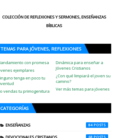
COLECCIÓN DE REFLEXIONES Y SERMONES, ENSEÑANZAS
BÍBLICAS
TEMAS PARA JÓVENES, REFLEXIONES
andamiento con promesa
Dinámica para enseñar a
Jóvenes Cristianos
óvenes ejemplares
¿Con qué limpiará el joven su
inguno tenga en poco tu
camino?
uventud
Ver más temas para jóvenes
o vendas tu primogenitura
CATEGORÍAS
ENSEÑANZAS
84
DEVOCIONALES CRISTIANOS
68