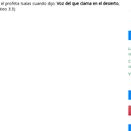
el profeta Isaías cuando dijo:
Voz del que clama en el desierto
,
teo 3:3)
L
c
C
s
V