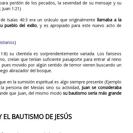
o para perdón de los pecados, la severidad de su mensaje y su
 Juan 1:21)
o de Isaías 40:3 era un oráculo que originalmente
llamaba a la
u pueblo del exilio
, y es apropiado para este nuevo acto de
istianos
)
:8) su clientela es sorprendentemente variada. Los fariseos
mo, creían que tenían suficiente pasaporte para entrar al reino
, pues movido por algún sentido de temor vienen buscando un
uego abrazador del bosque.
 que en la sumisión espiritual es algo siempre presente (Ejemplo
 la persona del Mesías sino su actividad,
Juan se consideraba
grande que Juan, del mismo modo
su bautismo sería más grande
Y EL BAUTISMO DE JESÚS