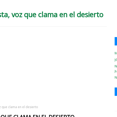
sta, voz que clama en el desierto
M
J
N
j
N
oz que clama en el desierto