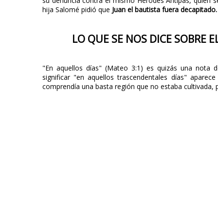
su denuncia contra el mismo Herodes Antipas, quien s
hija Salomé pidió que
Juan el bautista fuera decapitado.
LO QUE SE NOS DICE SOBRE E
"En aquellos días" (Mateo 3:1) es quizás una nota 
significar "en aquellos trascendentales días" aparece
comprendía una basta región que no estaba cultivada, p