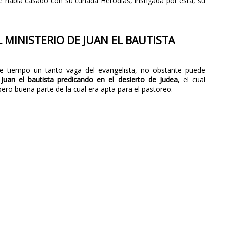
e había casado con su cuñada Herodías, instigada por esta, su
L MINISTERIO DE JUAN EL BAUTISTA
de tiempo un tanto vaga del evangelista, no obstante puede
Juan el bautista predicando en el desierto de Judea
, el cual
ero buena parte de la cual era apta para el pastoreo.