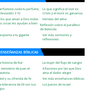
erfumista cuida tu perfume,
Lo que significa el vivir es
clesiastés 3:10
Cristo y el morir es ganancia
 los que aman a Dios todas
Heridas del alma
as cosas les ayudan a bien
Reflexión sobre el paralítico
de Betesda
espierta a tu gigante
Ver más sermones y
reflexiones
ENSEÑANZAS BÍBLICAS
a historia de Rut
La mujer del flujo de sangre
l ministerio de Juan el
4 Razones por las que Dios
autista
ama al dador alegre
bel y su ofrenda de fe
Ver más enseñanzas bíblicas
a tolerancia de Elí con sus
Los Jueces de Israel
ijos