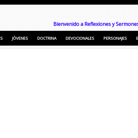
Bienvenido a Reflexiones y Sermones
ES
JÓVENES
DOCTRINA
DEVOCIONALES
PERSONAJES
Enseñanzas Cristianas, Sermones, Temas Bíblicos pa