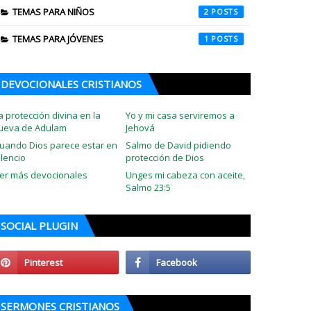
TEMAS PARA NIÑOS
2
TEMAS PARA JÓVENES
1
DEVOCIONALES CRISTIANOS
a protección divina en la
Yo y mi casa serviremos a
ueva de Adulam
Jehová
uando Dios parece estar en
Salmo de David pidiendo
ilencio
protección de Dios
er más devocionales
Unges mi cabeza con aceite,
Salmo 23:5
SOCIAL PLUGIN
SERMONES CRISTIANOS